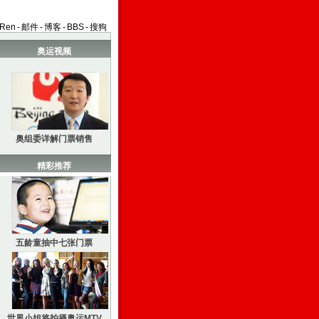
aRen
-
邮件
-
博客
-
BBS
-
搜狗
奥运视频
奥组委详解门票销售
精彩推荐
五龄童抽中七张门票
世界小姐将拍摄奥运MTV