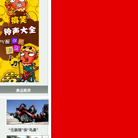
奥运图库
“北极猫”保“鸟巢”