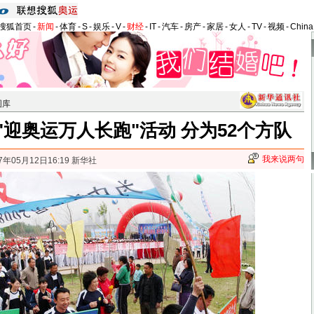
搜狐首页
-
新闻
-
体育
-
S
-
娱乐
-
V
-
财经
-
IT
-
汽车
-
房产
-
家居
-
女人
-
TV
-
视频
-
Chin
图库
"迎奥运万人长跑"活动 分为52个方队
我来说两句
7年05月12日16:19 新华社