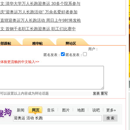
文:清华大学万人长跑迎奥运 30多个院系参与
庆“迎奥运万人长跑活动” 万余名爱好者参加
庆直辖迎奥运万人长跑活动 周日上午9时将发枪
图文:首钢千名职工长跑迎奥运 职工们比赛中
全部跟帖
精华帖
辩论区
用户：
匿名发表：
匿名发表：
体验更流畅的中文输入>>
新闻
网页
音乐
图片
地图
说吧
更多»