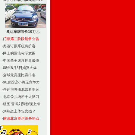
奥运车牌售价10万元
·
门票第二阶段销售公告
·
奥运订票系统将扩容
·
网上购票流程示意图
·
中国拳王速度世界最快
·
08年8月8日婚宴火爆
·
全球最卖座比赛排名
·
90后游泳小将无竞争力
·
任达华将搬北京看奥运
·
北京公共场所十大陋习
·
组图:冒牌刘翔惊现上海
·
刘翔恋上体坛女杰？
·
解读北京奥运筹备热点