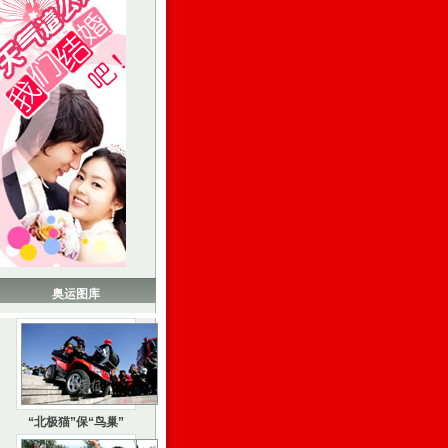
奥运图库
“北极猫”保“鸟巢”