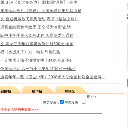
频:BTV《奥运在身边》 颐和园"月票门"事件
百集奥运动画片《福娃》 面向全球征集配音演员
图文:喜迎奥运放飞梦想活动 表演《福娃之歌》
运画家绘画黄帝故里 王全书为油画“点睛”
国际中小学生奥运绘画比赛 大赛组委会通知
文:黑龙江少年迎接奥运倒计时500天 绘画
央视《奥运来了》六一特别节目征集
六一儿童周让孩子懂得文明了解奥运(组图)
色奥运行动 六一节小朋友学习“留住一桶水”
运嘉年华—暨《盛世中华》2008米大型绘画长卷全国巡展...
全部跟帖
精华帖
辩论区
用户：
匿名发表：
匿名发表：
体验更流畅的中文输入>>