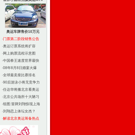
奥运车牌售价10万元
·
门票第二阶段销售公告
·
奥运订票系统将扩容
·
网上购票流程示意图
·
中国拳王速度世界最快
·
08年8月8日婚宴火爆
·
全球最卖座比赛排名
·
90后游泳小将无竞争力
·
任达华将搬北京看奥运
·
北京公共场所十大陋习
·
组图:冒牌刘翔惊现上海
·
刘翔恋上体坛女杰？
·
解读北京奥运筹备热点