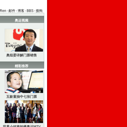
aRen
-
邮件
-
博客
-
BBS
-
搜狗
奥运视频
奥组委详解门票销售
精彩推荐
五龄童抽中七张门票
世界小姐将拍摄奥运MTV