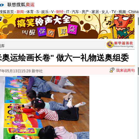
搜狐首页
-
新闻
-
体育
-
S
-
娱乐
-
V
-
财经
-
IT
-
汽车
-
房产
-
家居
-
女人
-
TV
-
视频
-
Chin
图库
米奥运绘画长卷" 做六一礼物送奥组委
我来说两句
7年05月13日15:28 新华社