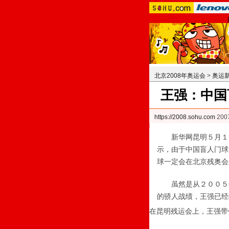
北京2008年奥运会
>
奥运
王强：中国
https://2008.sohu.com
200
新华网昆明５月１４
示，由于中国盲人门球
球一定会在北京残奥会
虽然是从２００５年
的骄人战绩，王强已经
在昆明残运会上，王强带