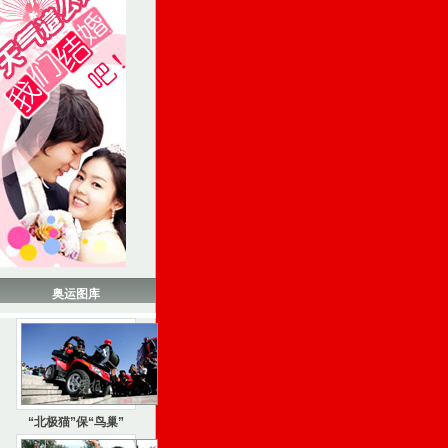
奥运图库
“北极猫”保“鸟巢”