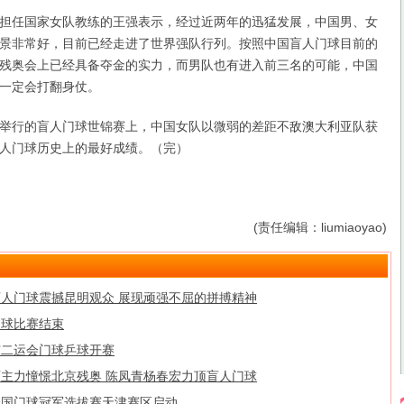
任国家女队教练的王强表示，经过近两年的迅猛发展，中国男、女
景非常好，目前已经走进了世界强队行列。按照中国盲人门球目前的
残奥会上已经具备夺金的实力，而男队也有进入前三名的可能，中国
一定会打翻身仗。
行的盲人门球世锦赛上，中国女队以微弱的差距不敌澳大利亚队获
人门球历史上的最好成绩。（完）
(责任编辑：liumiaoyao)
盲人门球震撼昆明观众 展现顽强不屈的拼搏精神
门球比赛结束
市二运会门球乒球开赛
两主力憧憬北京残奥 陈凤青杨春宏力顶盲人门球
全国门球冠军选拔赛天津赛区启动