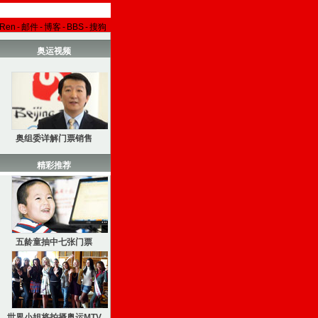
aRen
-
邮件
-
博客
-
BBS
-
搜狗
奥运视频
奥组委详解门票销售
精彩推荐
五龄童抽中七张门票
世界小姐将拍摄奥运MTV