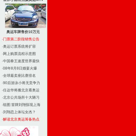
奥运车牌售价10万元
·
门票第二阶段销售公告
·
奥运订票系统将扩容
·
网上购票流程示意图
·
中国拳王速度世界最快
·
08年8月8日婚宴火爆
·
全球最卖座比赛排名
·
90后游泳小将无竞争力
·
任达华将搬北京看奥运
·
北京公共场所十大陋习
·
组图:冒牌刘翔惊现上海
·
刘翔恋上体坛女杰？
·
解读北京奥运筹备热点