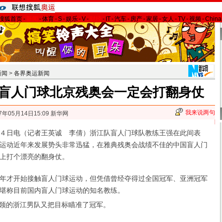
搜狐首页
-
新闻
-
体育
-
S
-
娱乐
-
V
-
财经
-
IT
-
汽车
-
房产
-
家居
-
女人
-
TV
-
视频
-
Chin
新闻
>
各界奥运新闻
盲人门球北京残奥会一定会打翻身仗
我来说两句
7年05月14日15:09 新华网
日电（记者王英诚 李倩）浙江队盲人门球队教练王强在此间表
运动近年来发展势头非常迅猛，在雅典残奥会战绩不佳的中国盲人门
上打个漂亮的翻身仗。
才开始接触盲人门球运动，但凭借曾经夺得过全国冠军、亚洲冠军
堪称目前国内盲人门球运动的知名教练。
领的浙江男队又把目标瞄准了冠军。