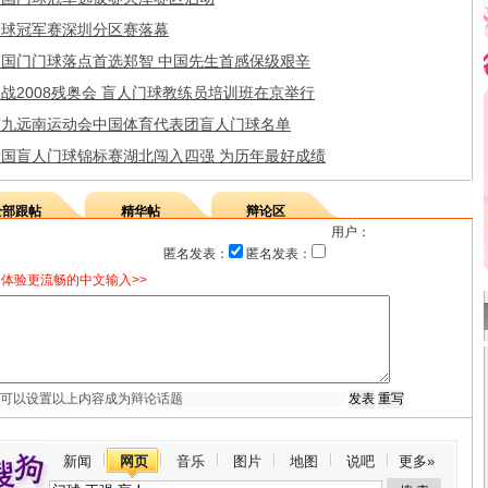
门球冠军赛深圳分区赛落幕
英国门门球落点首选郑智 中国先生首感保级艰辛
战2008残奥会 盲人门球教练员培训班在京举行
第九远南运动会中国体育代表团盲人门球名单
全国盲人门球锦标赛湖北闯入四强 为历年最好成绩
全部跟帖
精华帖
辩论区
用户：
匿名发表：
匿名发表：
体验更流畅的中文输入>>
新闻
网页
音乐
图片
地图
说吧
更多»