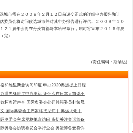
城市需在２００９年２月１２日前递交正式的详细申办报告和计
估委员会将访问候选城市并对其申办报告进行评估。２００９年１０
１２１届年会将在丹麦首都哥本哈根举行，届时将宣布２０１６年夏
（完）
(责任编辑：斯汤达)
格和维里斯曼访问印度 申办2020奥运提上日程
申办世界杯胜过申办奥运 凭什么在日本人前说不
称败坏奥运声誉 国际奥委会处罚韩籍委员朴荣晟
图文:国际奥委会主席罗格接见舵手 奥运火炬手
国际奥委会主席罗格抵京访问 密切关注奥运筹备
国际奥委会协调委员会举行全会 奥运筹备受赞许