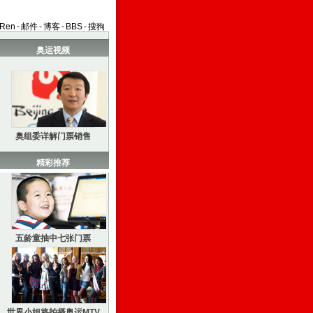
aRen
-
邮件
-
博客
-
BBS
-
搜狗
奥运视频
奥组委详解门票销售
精彩推荐
五龄童抽中七张门票
世界小姐将拍摄奥运MTV