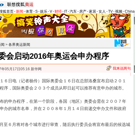
搜狐首页
-
新闻
-
体育
-
S
-
娱乐
-
V
-
财经
-
IT
-
汽车
-
房产
-
家居
-
女人
-
TV
-
视频
-
Chin
新闻
>
各界奥运新闻
委会启动2016年奥运会申办程序
我来说两句
7年05月17日05:16 新华网
６日电（记者杨伶）国际奥委会１６日在总部洛桑宣布启动２０１
程序，国际奥委会２０３个成员从即日起可以推荐有意申办的城市。
的申办程序，在第一个阶段，各国（地区）奥委会需在２００７年
申办的城市名单，并在２００８年１月１４日前递交申办文件和政府
月至６月将对各个城市进行审查，随后执行委员会将宣布最后的候选城