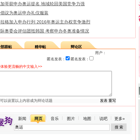
芝加哥获申办奥运提名 地域轮回美国竞争力强
发倡议为奥运申办礼仪服装
拉格加入申办行列 2016年奥运主办权竞争激烈
国际奥委会评估团抵韩国 考察申办冬奥准备情况
全部跟帖
精华帖
辩论区
用户：
匿名发表：
匿名发表：
体验更流畅的中文输入>>
新闻
网页
音乐
图片
地图
说吧
更多»