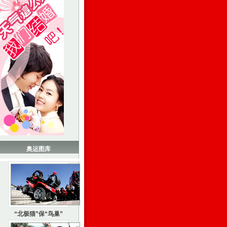
奥运图库
“北极猫”保“鸟巢”