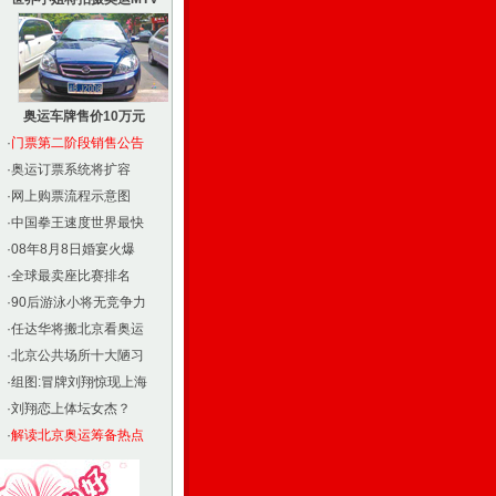
奥运车牌售价10万元
·
门票第二阶段销售公告
·
奥运订票系统将扩容
·
网上购票流程示意图
·
中国拳王速度世界最快
·
08年8月8日婚宴火爆
·
全球最卖座比赛排名
·
90后游泳小将无竞争力
·
任达华将搬北京看奥运
·
北京公共场所十大陋习
·
组图:冒牌刘翔惊现上海
·
刘翔恋上体坛女杰？
·
解读北京奥运筹备热点