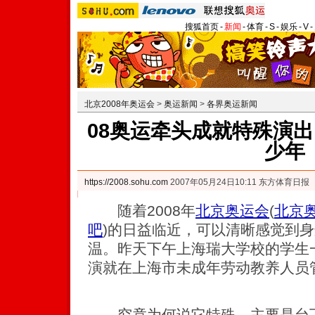
搜狐首页
-
新闻
-
体育
-
S
-
娱乐
-
V
-
北京2008年奥运会
>
奥运新闻
>
各界奥运新闻
08奥运牵头成就特殊演出
少年
https://2008.sohu.com
2007年05月24日10:11 东方体育日报
随着2008年
北京奥运会
(
北京
吧
)
的日益临近，可以清晰感觉到身
温。昨天下午上海瑞大学校的学生
演就在上海市未成年劳动教养人员
究竟为何说它特殊，主要是台下