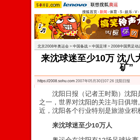
搜狐首页
-
新闻
-
体育
-
S
-
娱乐
-
V
-
北京2008年奥运会
>
中国备战
>
中国足球
>
2008中国男足动
来沈球迷至少10万 沈八
矿”
https://2008.sohu.com
2007年05月30日07:26 沈阳日报
沈阳日报（记者王时勤）沈阳是2
之一，世界对沈阳的关注与日俱增
近，沈阳各个行业特别是旅游业积极
来沈球迷至少10万人
奥运会在沈阳有12场足球比赛，届