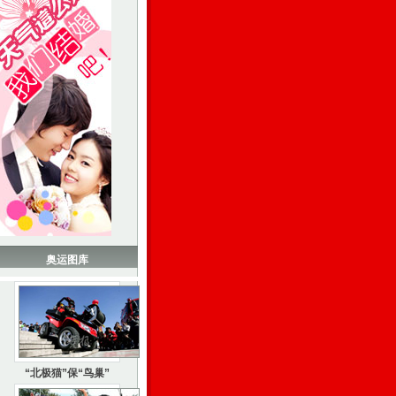
奥运图库
“北极猫”保“鸟巢”