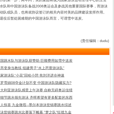
作的第一步，两年内，美的集团将成为国家游泳运动管理中心的主赞
水队和中国游泳队备战2008奥运会及参战其他重要国际赛事，而游泳
动队或队员，也将就协议签订的相关内容对美的品牌建设发挥作用。
退役后暂处困难期的中国游泳队而言，可谓雪中送炭。
(责任编辑：dudu)
中国跳水队与游泳队获赞助 巨额费用如雪中送炭
亮变身当教练 组建男子“水上芭蕾游泳队”
家游泳队“小花”回哈小憩 焦刘洋进步神速
罗雪娟08夺金计划不变 中国游泳队隐藏实力?
澳大利亚游泳队感受上午决赛 自称无碍奥运佳绩
重细节跳水领先游泳 齐晖希望有更多配套的东西
人惊喜 九金微瑕--墨尔本游泳世锦赛跳水综述
泳世锦赛跳水比赛落下帷幕 "梦之队"狂揽九金