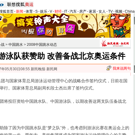
搜狐首页
-
新闻
-
体育
-
S
-
娱乐
-
V
-
财经
-
IT
-
汽车
-
房产
-
家居
-
女人
-
TV
-
视频
-
Chin
备战
>
中国跳水
>
2008中国跳水动态
游泳队获赞助 改善备战北京奥运条件
我来说两句
7年05月30日08:55 新民晚报·新民网
团与国家体育总局游泳运动管理中心的战略合作签约仪式，日前在国
举行。国家体育总局副局长段士杰出席了签约仪式。
将投巨资给中国跳水队、中国游泳队，以期改善这两支队伍备战北
除了因为中国跳水队是“梦之队”外，也考虑到游泳比赛在奥运会上的