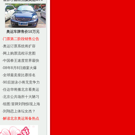
奥运车牌售价10万元
·
门票第二阶段销售公告
·
奥运订票系统将扩容
·
网上购票流程示意图
·
中国拳王速度世界最快
·
08年8月8日婚宴火爆
·
全球最卖座比赛排名
·
90后游泳小将无竞争力
·
任达华将搬北京看奥运
·
北京公共场所十大陋习
·
组图:冒牌刘翔惊现上海
·
刘翔恋上体坛女杰？
·
解读北京奥运筹备热点