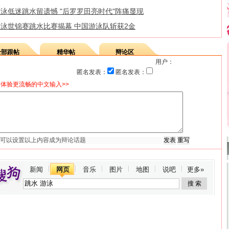
泳低迷跳水留遗憾 "后罗罗田亮时代"阵痛显现
游泳世锦赛跳水比赛揭幕 中国游泳队斩获2金
全部跟帖
精华帖
辩论区
用户：
匿名发表：
匿名发表：
体验更流畅的中文输入>>
新闻
网页
音乐
图片
地图
说吧
更多»