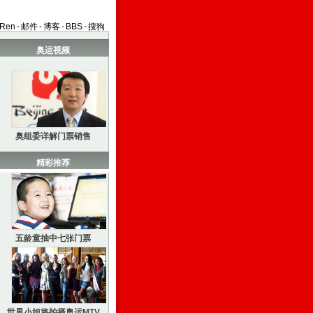
aRen
-
邮件
-
博客
-
BBS
-
搜狗
奥运视频
奥组委详解门票销售
精彩推荐
五龄童抽中七张门票
世界小姐将拍摄奥运MTV