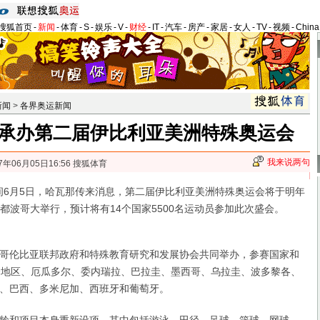
搜狐首页
-
新闻
-
体育
-
S
-
娱乐
-
V
-
财经
-
IT
-
汽车
-
房产
-
家居
-
女人
-
TV
-
视频
-
Chin
新闻
>
各界奥运新闻
承办第二届伊比利亚美洲特殊奥运会
我来说两句
7年06月05日16:56 搜狐体育
6月5日，哈瓦那传来消息，第二届伊比利亚美洲特殊奥运会将于明年
首都波哥大举行，预计将有14个国家5500名运动员参加此次盛会。
伦比亚联邦政府和特殊教育研究和发展协会共同举办，参赛国家和
个地区、厄瓜多尔、委内瑞拉、巴拉圭、墨西哥、乌拉圭、波多黎各、
、巴西、多米尼加、西班牙和葡萄牙。