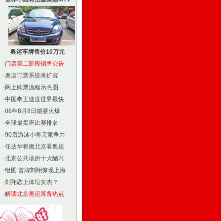
奥运车牌售价10万元
·
门票第二阶段销售公告
·
奥运订票系统将扩容
·
网上购票流程示意图
·
中国拳王速度世界最快
·
08年8月8日婚宴火爆
·
全球最卖座比赛排名
·
90后游泳小将无竞争力
·
任达华将搬北京看奥运
·
北京公共场所十大陋习
·
组图:冒牌刘翔惊现上海
·
刘翔恋上体坛女杰？
·
解读北京奥运筹备热点