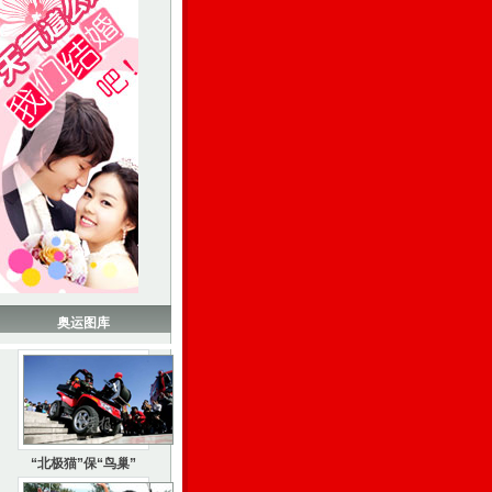
奥运图库
“北极猫”保“鸟巢”