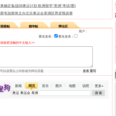
奥确定备战08奥运计划 欧洲留学“美洲”考试(图)
拉斯韦加斯将主办北京奥运会美洲区男篮预选赛
全部跟帖
精华帖
辩论区
用户：
匿名发表：
匿名发表：
体验更流畅的中文输入>>
新闻
网页
音乐
图片
地图
说吧
更多»