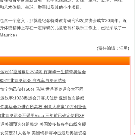
和项目本身重新设项，其中包括游泳、田径、足球、篮球、网球、
和艺术体操、垒球、举重以及其他小小项目。
含一个意义，那就是纪念特殊教育研究和发展协会成立30周年。近
身体或精神上存在一定障碍的儿童教育和娱乐工作上，已经采取了一
urice）
(责任编辑：汪勇)
奥运冠军退居幕后不得闲 许海峰一生情牵奥运会
008年北京奥运会 当汽车与奥运结缘
怡宁为己仅打50分 马琳:世乒赛奥运会大不同
运故事:1928奥运会开幕式创新 亚洲首次扬威
迷你奥运会办进百所高校 创意大赛赢10万创业金
8北京奥运会不采用Vista 三年前已确定使用XP
奥运美洲预选分组敲定 美国波多黎各争出线名额
美女篮定21人名单 美洲锦标赛冲击最后奥运资格