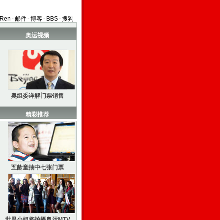
aRen
-
邮件
-
博客
-
BBS
-
搜狗
奥运视频
奥组委详解门票销售
精彩推荐
五龄童抽中七张门票
世界小姐将拍摄奥运MTV