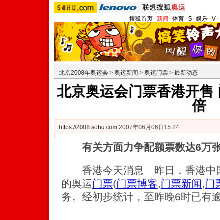
搜狐首页
-
新闻
-
体育
-
S
-
娱乐
-
V
-
北京2008年奥运会
>
奥运新闻
>
奥运门票
>
最新动态
北京奥运会门票香港开售 
倍
https://2008.sohu.com
2007年06月06日15:24
有关方面力争配额票数达6万
香港今天消息 昨日，香港中国
的奥运
门票
(
门票博客
,
门票新闻
,
门
务。经初步统计，至昨晚6时已有逾