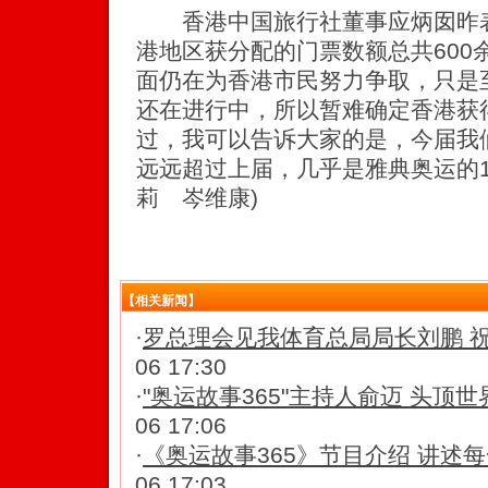
香港中国旅行社董事应炳囡昨表
港地区获分配的门票数额总共600
面仍在为香港市民努力争取，只是
还在进行中，所以暂难确定香港获
过，我可以告诉大家的是，今届我
远远超过上届，几乎是雅典奥运的1
莉 岑维康)
【相关新闻】
·
罗总理会见我体育总局局长刘鹏 
06 17:30
·
"奥运故事365"主持人俞迈 头顶
06 17:06
·
《奥运故事365》节目介绍 讲述
06 17:03