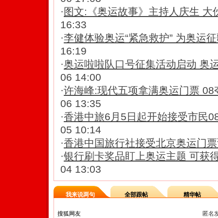
·
图文:《奥运故事》主持人庆生 大
16:33
·
李健体验奥运“紧急救护” 为奥运征
16:19
·
奥运啦啦队口号征集活动启动 奥
06 14:00
·
许海峰:现代五项拿满奥运门票 0
06 13:35
·
香港中旅6月5日起开始接受市民0
05 10:14
·
香港中国旅行社接受北京奥运门票
·
银行刷卡奖品盯上奥运主题 可获
04 13:03
我来说两句
全部跟帖
精华帖
匿名