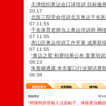
·
天津组织奥运会口译培训 目标服务
20:17
·
北医三院受命培训北京奥运千名医
07 11:55
·
千名体育老师当上奥运培训师 网
07 11:55
·
房山区奥运培训工作开展 成果获
07 11:55
·
“奥运之星”初赛结果公布 复赛培训
08:13
·
朱善璐透露:本市窗口行业测试赛
06:38
我来说两句
全部跟帖
精华帖
匿名
*用搜狗拼音输入法发帖子，体验更流畅的