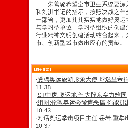
朱善璐希望全市卫生系统要深入
和刘淇书记的指示，按照决战之年
一部署，更加扎扎实实地做好奥运
与学习型单位、学习型组织的创建
行业精神文明创建活动结合起来，
市、创新型城市做出应有的贡献。
【相关新闻】
·
受聘奥运旅游形象大使 球迷皇帝捐款
11:38
·
ST中房:奥运地产 大股东实力雄厚
·
组图:伦敦奥运会徽遭恶搞 你能拼
10:43
·
对话奥运拳击项目主任 岳岩:重拳
10:37