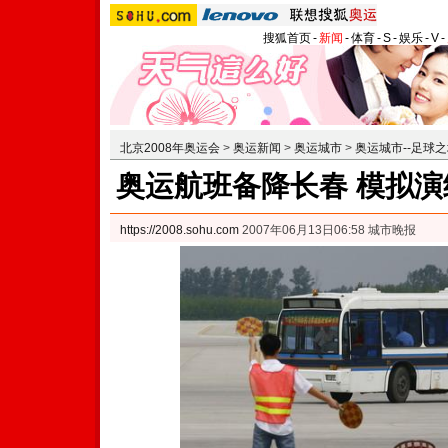
搜狐首页
-
新闻
-
体育
-
S
-
娱乐
-
V
-
北京2008年奥运会
>
奥运新闻
>
奥运城市
>
奥运城市--足球
奥运航班备降长春 模拟演
https://2008.sohu.com
2007年06月13日06:58 城市晚报