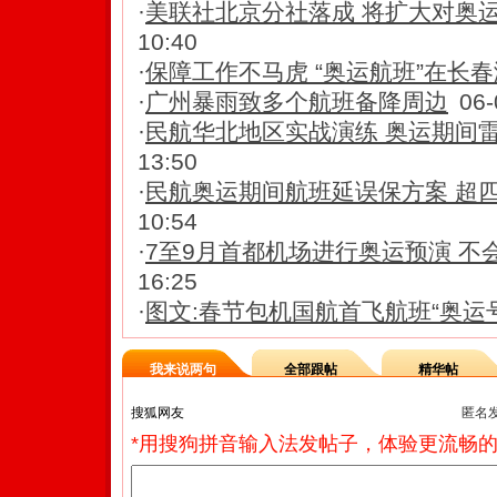
·
美联社北京分社落成 将扩大对奥
10:40
·
保障工作不马虎 “奥运航班”在长
·
广州暴雨致多个航班备降周边
06-
·
民航华北地区实战演练 奥运期间
13:50
·
民航奥运期间航班延误保方案 超
10:54
·
7至9月首都机场进行奥运预演 不
16:25
·
图文:春节包机国航首飞航班“奥运
我来说两句
全部跟帖
精华帖
匿名
*用搜狗拼音输入法发帖子，体验更流畅的