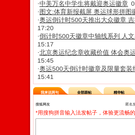
·
中美万名中学生将戴迎奥运徽章
0
·
图文:体育新报截屏 奥运球形拼图
·
奥运倒计时500天推出大众徽章 
17:20
·
倒计时500天徽章中轴线系列 人
15:17
·
北京奥运纪念章收藏价值 体会奥
15:45
·
奥运500天倒计时徽章及限量套
15:41
我来说两句
全部跟帖
精华帖
匿名
*用搜狗拼音输入法发帖子，体验更流畅的