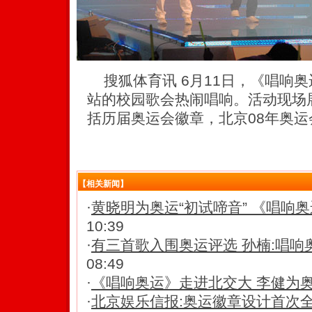
搜狐体育讯 6月11日，《唱响
站的校园歌会热闹唱响。活动现场
括历届奥运会徽章，北京08年奥运
【相关新闻】
·
黄晓明为奥运“初试啼音” 《唱响
10:39
·
有三首歌入围奥运评选 孙楠:唱响
08:49
·
《唱响奥运》走进北交大 李健为奥
·
北京娱乐信报:奥运徽章设计首次