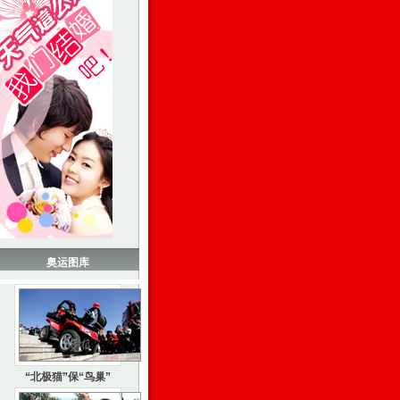
奥运图库
“北极猫”保“鸟巢”