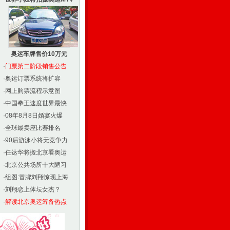
奥运车牌售价10万元
·
门票第二阶段销售公告
·
奥运订票系统将扩容
·
网上购票流程示意图
·
中国拳王速度世界最快
·
08年8月8日婚宴火爆
·
全球最卖座比赛排名
·
90后游泳小将无竞争力
·
任达华将搬北京看奥运
·
北京公共场所十大陋习
·
组图:冒牌刘翔惊现上海
·
刘翔恋上体坛女杰？
·
解读北京奥运筹备热点