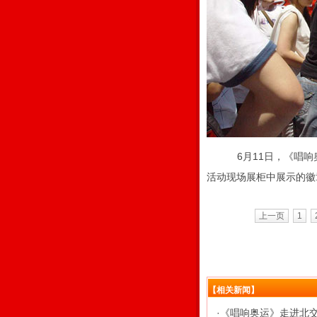
6月11日，《唱响
活动现场展柜中展示的徽
上一页
1
【相关新闻】
·
《唱响奥运》走进北交