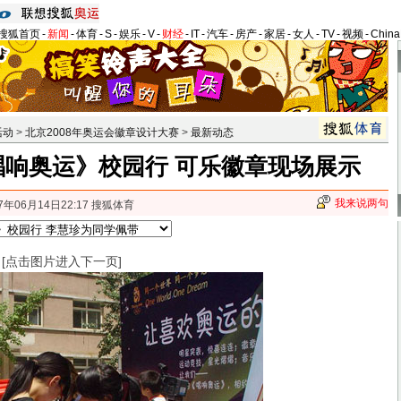
搜狐首页
-
新闻
-
体育
-
S
-
娱乐
-
V
-
财经
-
IT
-
汽车
-
房产
-
家居
-
女人
-
TV
-
视频
-
Chin
活动
>
北京2008年奥运会徽章设计大赛
>
最新动态
唱响奥运》校园行 可乐徽章现场展示
我来说两句
7年06月14日22:17 搜狐体育
[点击图片进入下一页]