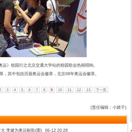
奥运》校园行之北京交通大学站的校园歌会热闹唱响。
章，其中包括历届奥运会徽章，北京08年奥运会徽章。
2
3
4
5
6
7
8
9
10
11
12
13
下一页
(责任编辑：小婧子)
大 李健为奥运献歌(图)
06-12 20:28