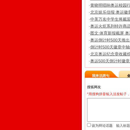
·
黄晓明唱响奥运校园行
·
北京娱乐信报:奥运徽
·
中美万名中学生将戴
·
奥运火炬系列特许商品
·
图文:体育新报截屏 
·
奥运倒计时500天推
·
倒计时500天徽章中
·
北京奥运纪念章收藏价
·
奥运500天倒计时徽
我来说两句
*用搜狗拼音输入法发帖子，
设为辩论话题