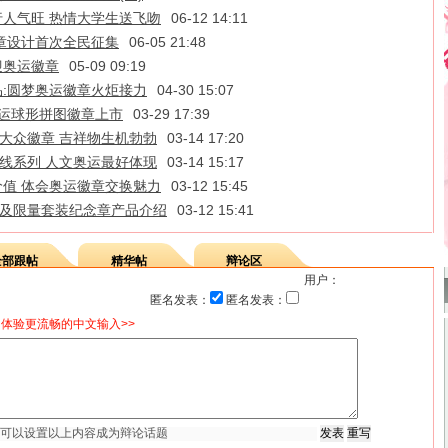
人气旺 热情大学生送飞吻
06-12 14:11
章设计首次全民征集
06-05 21:48
迎奥运徽章
05-09 09:19
:圆梦奥运徽章火炬接力
04-30 15:07
奥运球形拼图徽章上市
03-29 17:39
出大众徽章 吉祥物生机勃勃
03-14 17:20
轴线系列 人文奥运最好体现
03-14 15:17
值 体会奥运徽章交换魅力
03-12 15:45
章及限量套装纪念章产品介绍
03-12 15:41
全部跟帖
精华帖
辩论区
用户：
匿名发表：
匿名发表：
体验更流畅的中文输入>>