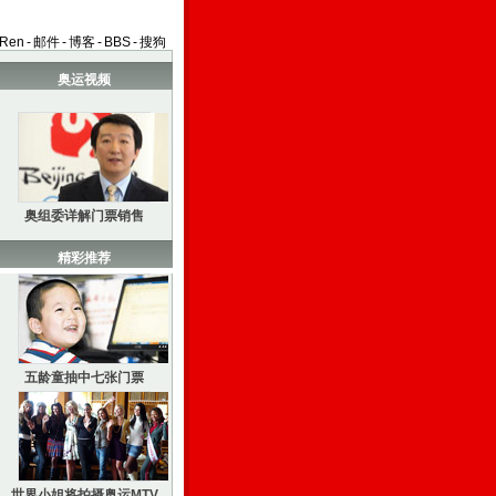
aRen
-
邮件
-
博客
-
BBS
-
搜狗
奥运视频
奥组委详解门票销售
精彩推荐
五龄童抽中七张门票
世界小姐将拍摄奥运MTV