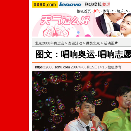
搜狐首页
-
新闻
-
体育
-
S
-
娱乐
-
V
-
北京2008年奥运会
>
奥运活动
>
微笑北京
>
活动图片
图文：唱响奥运-唱响志愿
https://2008.sohu.com
2007年06月15日14:16 搜狐体育