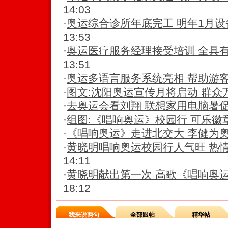
14:03
·
奥运综合诊所年底完工 明年1月
13:53
·
奥运医疗服务经理接受培训 全具
13:51
·
奥运多语言服务系统亮相 帮助游客
·
图文:沈阳奥运宣传月将启动 群众
·
去奥运会看刘翔 联想家用电脑暑
·
组图:《唱响奥运》校园行 可乐徽
·
《唱响奥运》走进北交大 李健为奥
·
黄晓明唱响奥运校园行人气旺 热
14:11
·
黄晓明献出第一次 高歌《唱响奥
18:12
我来说两句
全部跟帖
精华帖