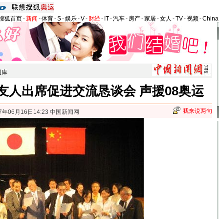
搜狐首页
-
新闻
-
体育
-
S
-
娱乐
-
V
-
财经
-
IT
-
汽车
-
房产
-
家居
-
女人
-
TV
-
视频
-
Chin
图库
友人出席促进交流恳谈会 声援08奥运
我来说两句
7年06月16日14:23 中国新闻网