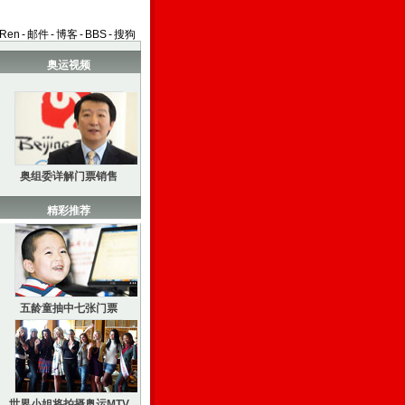
aRen
-
邮件
-
博客
-
BBS
-
搜狗
奥运视频
奥组委详解门票销售
精彩推荐
五龄童抽中七张门票
世界小姐将拍摄奥运MTV