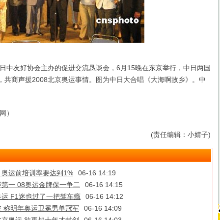
中友好协会主办的促进交流恳谈会，6月15晚在东京举行，中日两国
席，共商声援2008北京奥运事情。图为中日大合唱《大海啊故乡》。中
网）
(责任编辑：小婧子)
 奥运前培训率要达到1%
06-16 14:19
第一 08奥运金牌保一争二
06-16 14:15
运 F1迷也过了一把驾车瘾
06-16 14:12
 称明年奥运卫冕男单冠军
06-16 14:09