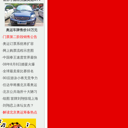
奥运车牌售价10万元
·
门票第二阶段销售公告
·
奥运订票系统将扩容
·
网上购票流程示意图
·
中国拳王速度世界最快
·
08年8月8日婚宴火爆
·
全球最卖座比赛排名
·
90后游泳小将无竞争力
·
任达华将搬北京看奥运
·
北京公共场所十大陋习
·
组图:冒牌刘翔惊现上海
·
刘翔恋上体坛女杰？
·
解读北京奥运筹备热点