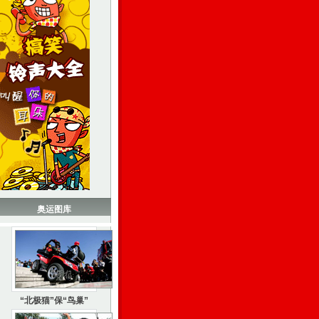
奥运图库
“北极猫”保“鸟巢”