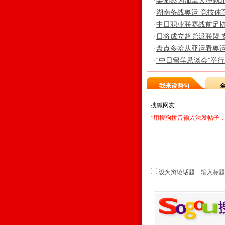
·
栾菊杰为加拿大冲刺北
·
湖南备战奥运 竞技体
·
中日职业联赛战前足协P
·
日将成立超党派联盟 
·
盘点多哈从亚运看奥运
·
“中日留学恳谈会”举
我来说两句
*用搜狗拼音输入法发帖子，
设为辩论话题