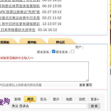
京奥运 欲再战十年才封剑
06-16 14:03
育和群众体育迎来发展契机
06-16 13:58
K 联赛让路奥运"忽悠"谁
02-27 19:13
支援北京奥运改善中日关系
02-21 11:02
 有中日对抗更有诸侯群起
12-13 07:16
行 日本学校看好大连学生
03-16 16:12
全部跟帖
精华帖
辩论区
用户：
匿名发表：
匿名发表：
体验更流畅的中文输入>>
新闻
网页
音乐
图片
地图
说吧
更多»