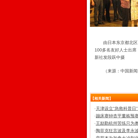
由日本东京都北区日
100多名友好人士出
新社发段跃中摄
（来源：中国新闻
【相关新闻】
·
天津设立“急救科普日”
·
蹦床赛钟杏平董栋预赛
·
王励勤杭州苦练只为奥
·
陶菲克狂言波及李永波