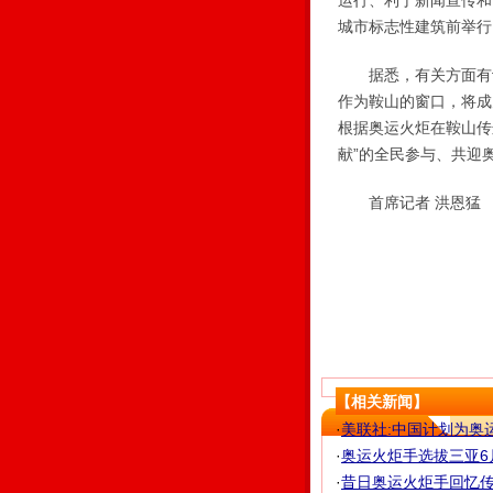
运行、利于新闻宣传和
城市标志性建筑前举行
据悉，有关方面有计
作为鞍山的窗口，将成
根据奥运火炬在鞍山传
献”的全民参与、共迎
首席记者 洪恩猛
【相关新闻】
·
美联社:中国计划为奥
·
奥运火炬手选拔三亚6
·
昔日奥运火炬手回忆传递