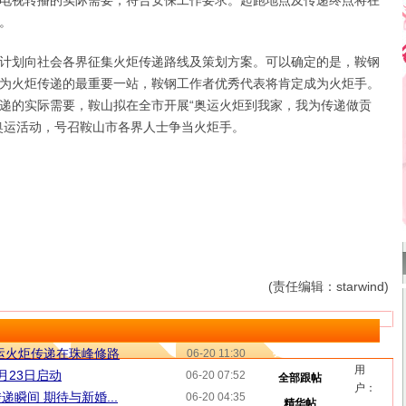
电视转播的实际需要，符合安保工作要求。起跑地点及传递终点将在
。
划向社会各界征集火炬传递路线及策划方案。可以确定的是，鞍钢
为火炬传递的最重要一站，鞍钢工作者优秀代表将肯定成为火炬手。
递的实际需要，鞍山拟在全市开展“奥运火炬到我家，我为传递做贡
奥运活动，号召鞍山市各界人士争当火炬手。
(责任编辑：starwind)
运火炬传递在珠峰修路
我来说两句
06-20 11:30
用
月23日启动
06-20 07:52
全部跟帖
户：
瞬间 期待与新婚...
06-20 04:35
精华帖