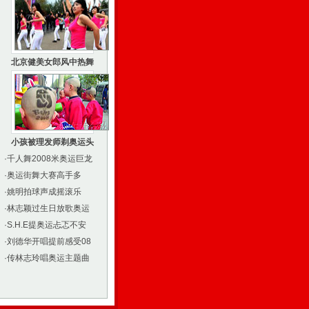
北京健美女郎风中热舞
小孩被理发师剃奥运头
·
千人舞2008米奥运巨龙
·
奥运街舞大赛高手多
·
姚明拍球声成摇滚乐
·
林志颖过生日放歌奥运
·
S.H.E提奥运忐忑不安
·
刘德华开唱提前感受08
·
传林志玲唱奥运主题曲