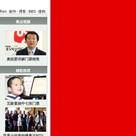
aRen
-
邮件
-
博客
-
BBS
-
搜狗
奥运视频
奥组委详解门票销售
精彩推荐
五龄童抽中七张门票
世界小姐将拍摄奥运MTV