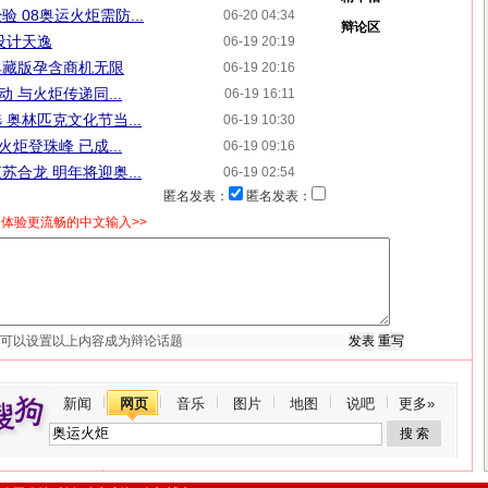
 08奥运火炬需防...
06-20 04:34
辩论区
设计天逸
06-19 20:19
典藏版孕含商机无限
06-19 20:16
 与火炬传递同...
06-19 16:11
奥林匹克文化节当...
06-19 10:30
炬登珠峰 已成...
06-19 09:16
合龙 明年将迎奥...
06-19 02:54
匿名发表：
匿名发表：
体验更流畅的中文输入>>
新闻
网页
音乐
图片
地图
说吧
更多»