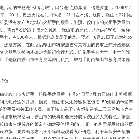
动的主题是“和谐之旅”，口号是“点燃激情、传递梦想”，2008年7
辽宁。20日，奥运火炬在沈阳传递；21日在本溪、辽阳、鞍山；22日在
组委没有发布各地城市火炬手的数量，但预计鞍山市的火炬手数量为
火炬手需要8名护跑手陪护的原则，鞍山市的护跑手大约为280名，这样
手共计有300多人。根据北京奥组委的统一要求，6月23日正式对外公
手选拔方案，在此之后鞍山市将按照省有关方面的要求正式开始选拔
省火炬手选拔初步确定为组织推荐方式，护跑手将在大学、中学等院
炬手选拔由鞍山市体育局等部门负责，护跑手将由鞍山市教育局等部
特色
鞍山市火炬手、护跑手数量后，6月24日至7月31日鞍山市将根据
制火炬传递的路线。据悉，鞍山市火炬传递队伍包括150余辆的传递车
、护跑手及相关工作人员。由于鞍山是辽宁火炬传递第二天三座城市之中
间城市庆祝活动，鞍山市的庆典将会充分展示鞍山的人文特色。按照
鞍山市火炬传递的策划与确定要体现“和谐”主题，有利于展示鞍山的历
设成就，要兼顾考虑利于沿途群众观看火炬传递、利于车队安全顺畅