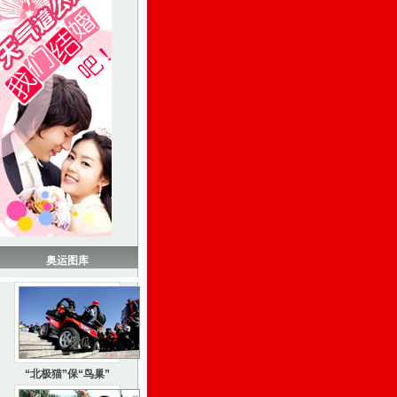
奥运图库
“北极猫”保“鸟巢”