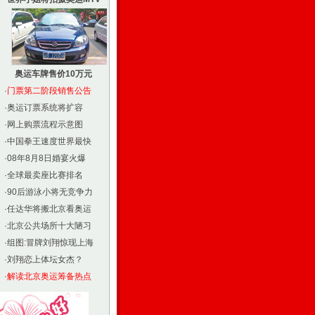
奥运车牌售价10万元
·
门票第二阶段销售公告
·
奥运订票系统将扩容
·
网上购票流程示意图
·
中国拳王速度世界最快
·
08年8月8日婚宴火爆
·
全球最卖座比赛排名
·
90后游泳小将无竞争力
·
任达华将搬北京看奥运
·
北京公共场所十大陋习
·
组图:冒牌刘翔惊现上海
·
刘翔恋上体坛女杰？
·
解读北京奥运筹备热点