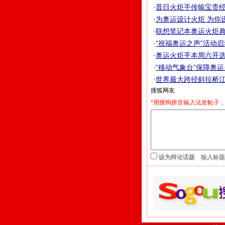
·
昔日火炬手传输宝贵经验
·
为奥运设计火炬 为你
·
联想笔记本奥运火炬
·
“祝福奥运之声”活动启动
·
奥运火炬手本周六开选 
·
“移动气象台”保障奥运火
·
世界最大跨径斜拉桥江苏
*用搜狗拼音输入法发帖子，
设为辩论话题