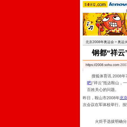
北京2008年奥运会
>
奥运
钢都“祥云
https://2008.sohu.com
200
搜狐体育讯 2008年
吧
)
“祥云”抵达鞍山，
百姓关心的问题。
昨日，鞍山市2008年
北
次会议在军体校举行。按
火炬手选拔明确分