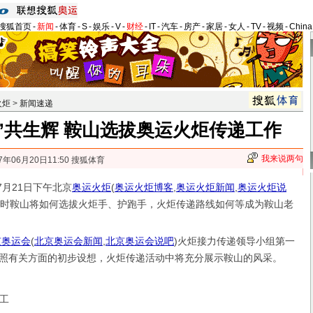
搜狐首页
-
新闻
-
体育
-
S
-
娱乐
-
V
-
财经
-
IT
-
汽车
-
房产
-
家居
-
女人
-
TV
-
视频
-
Chin
火炬
>
新闻速递
”共生辉 鞍山选拔奥运火炬传递工作
我来说两句
7年06月20日11:50 搜狐体育
7月21日下午北京
奥运火炬
(
奥运火炬博客
,
奥运火炬新闻
,
奥运火炬说
一时鞍山将如何选拔火炬手、护跑手，火炬传递路线如何等成为鞍山老
京奥运会
(
北京奥运会新闻
,
北京奥运会说吧
)
火炬接力传递领导小组第一
照有关方面的初步设想，火炬传递活动中将充分展示鞍山的风采。
工