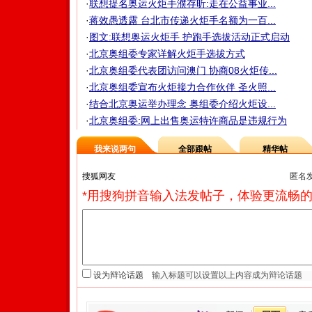
·
联想提名奥运火炬手濮存昕:走在公益事业...
·
蒋效愚透露 台北市传递火炬手名额为一百...
·
图文:联想奥运火炬手 护跑手选拔活动正式启动
·
北京奥组委专家详解火炬手选拔方式
·
北京奥组委代表团访问澳门 协商08火炬传...
·
北京奥组委宣布火炬接力合作伙伴 圣火照...
·
结合北京奥运举办理念 奥组委介绍火炬设...
·
北京奥组委:网上出售奥运特许商品是违规行为
我来说两句
全部跟帖
精华帖
匿名
*用搜狗拼音输入法发帖子，体验更流畅的
设为辩论话题