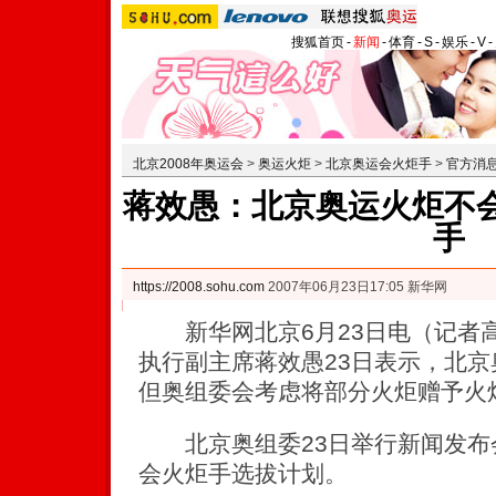
搜狐首页
-
新闻
-
体育
-
S
-
娱乐
-
V
-
北京2008年奥运会
>
奥运火炬
>
北京奥运会火炬手
>
官方消
蒋效愚：北京奥运火炬不会
手
https://2008.sohu.com
2007年06月23日17:05 新华网
新华网北京6月23日电（记者
执行副主席蒋效愚23日表示，北
但奥组委会考虑将部分火炬赠予火
北京奥组委23日举行新闻发布会
会火炬手选拔计划。