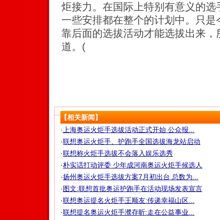
炬接力。在国际上特别有意义的选
一些安排都在整个的计划中。只是
靠后面的选拔活动才能选拔出来，
道。(
【相关新闻】
·
上海奥运火炬手选拔活动正式开始 公众报...
·
联想奥运火炬手、护跑手全国选拔海龙站启动
·
联想称火炬手选拔不会落入娱乐选秀
·
朴实话打动评委 少年成河南奥运火炬手候选人
·
扬州奥运火炬手选拔方案7月初出台 总数为...
·
图文:联想首批奥运护跑手在活动现场发表宣言
·
联想奥运提名火炬手王顺友:传递幸福山区...
·
联想提名奥运火炬手濮存昕:走在公益事业...