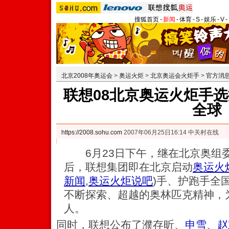
搜狐首页
-
新闻
-
体育
-
S
-
娱乐
-
V
-
北京2008年奥运会
>
奥运火炬
>
北京奥运会火炬手
>
官方消
联想08北京奥运火炬手选
全球
https://2008.sohu.com
2007年06月25日16:14 中关村在线
6月23日下午，继在北京奥组
后，联想集团即在北京启动
奥运火
新闻
,
奥运火炬说吧
)
手、护跑手全
不断探索、超越的奥林匹克精神，
人。
同时，联想公布了濮存昕、
申雪
、
赵