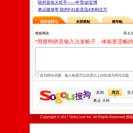
·
联想首批火炬手——申雪/赵宏博
·
奥运随身带 联想F41影音迅4本刚过万
我来说两句
全部跟帖
精华帖
匿名
*用搜狗拼音输入法发帖子，体验更流畅的
设为辩论话题
新闻
网页
音
Copyright © 2017 Sohu.com Inc. All Rights Reserved