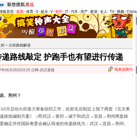
搜狐首页
-
新闻
-
体育
-
S
-
娱乐
-
V
-
财经
-
IT
-
汽车
-
房产
-
家居
-
女人
-
TV
-
视频
-
Chin
火炬
>
火炬路线解读
传递路线敲定 护跑手也有望进行传递
我来说两句
7年06月26日03:25 汉网-武汉晨报
昌、荆州？
10月启动火炬接力筹备组织工作，此前先后制定上报了两套《北京奥
递路线编制方案》（即武汉→黄冈→咸宁和武汉→宜昌→荆州两套路
委确定并经国际奥委会确认我省的传递路线为：武汉→宜昌→荆州。