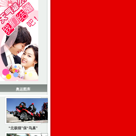
奥运图库
“北极猫”保“鸟巢”