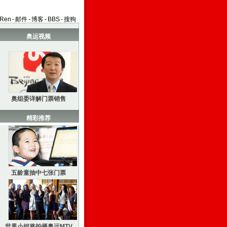
aRen
-
邮件
-
博客
-
BBS
-
搜狗
奥运视频
奥组委详解门票销售
精彩推荐
五龄童抽中七张门票
世界小姐将拍摄奥运MTV