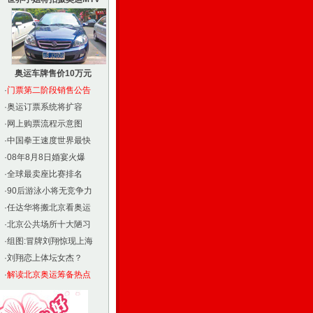
奥运车牌售价10万元
·
门票第二阶段销售公告
·
奥运订票系统将扩容
·
网上购票流程示意图
·
中国拳王速度世界最快
·
08年8月8日婚宴火爆
·
全球最卖座比赛排名
·
90后游泳小将无竞争力
·
任达华将搬北京看奥运
·
北京公共场所十大陋习
·
组图:冒牌刘翔惊现上海
·
刘翔恋上体坛女杰？
·
解读北京奥运筹备热点