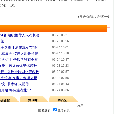
只有一次。
(责任编辑：严国平)
24名 组织推荐人人有机会
06-26 03:21
项第一
06-26 01:56
手选拔计划在京发布(图)
06-24 16:01
北京最美 传递火炬是荣耀
06-24 15:18
运火炬手 传递路线有创意
06-24 10:37
火炬手选拔传递奥运精神
06-23 15:23
行 1公斤金砖湖北仅两枚
05-30 07:57
火传递 炎帝之乡迎火炬
09-18 07:56
" 将参加火炬传...
08-27 08:43
始 将传遍湖北17...
08-24 08:36
全部跟帖
精华帖
辩论区
用户：
匿名发表：
匿名发表：