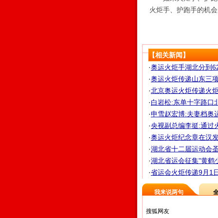
火炬手、护跑手的机会
【相关新闻】
·
奥运火炬手湖北分到6
·
奥运火炬传递山东三
·
北京奥运火炬传递火炬
·
白岩松:东单十字路口
·
申雪赵宏博:夫妻档奥
·
央视副总编李挺:通过
·
奥运火炬纪念章在汉发
·
湖北省十二届运动会圣
·
湖北省运会征集"黄鹤少女
·
省运会火炬传递9月1日开
我来说两句