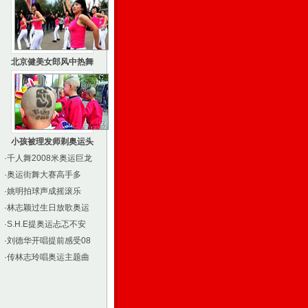
北京健美女郎风中热舞
小孩被理发师剃奥运头
·
千人舞2008米奥运巨龙
·
奥运街舞大赛高手多
·
姚明拍球声成摇滚乐
·
林志颖过生日放歌奥运
·
S.H.E提奥运忐忑不安
·
刘德华开唱提前感受08
·
传林志玲唱奥运主题曲