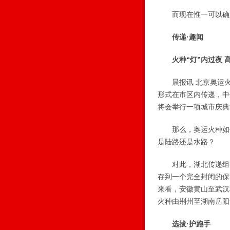
而现在惟一可以确定
传递·趣闻
火种“灯”内过夜 
晨报讯 北京奥运火
形式在市区内传递，中
将会举行一项城市庆典
那么，奥运火种如何
是陆路还是水路？
对此，湖北传递组委
存到一个完全封闭的保
来看，安徽黄山至武汉
火种由荆州至湖南岳阳
选拔·护跑手