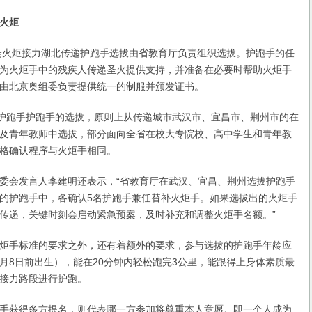
火炬
火炬接力湖北传递护跑手选拔由省教育厅负责组织选拔。护跑手的任
为火炬手中的残疾人传递圣火提供支持，并准备在必要时帮助火炬手
由北京奥组委负责提供统一的制服并颁发证书。
护跑手护跑手的选拔，原则上从传递城市武汉市、宜昌市、荆州市的在
及青年教师中选拔，部分面向全省在校大专院校、高中学生和青年教
格确认程序与火炬手相同。
会发言人李建明还表示，“省教育厅在武汉、宜昌、荆州选拔护跑手
的护跑手中，各确认5名护跑手兼任替补火炬手。如果选拔出的火炬手
传递，关键时刻会启动紧急预案，及时补充和调整火炬手名额。”
手标准的要求之外，还有着额外的要求，参与选拔的护跑手年龄应
年8月8日前出生），能在20分钟内轻松跑完3公里，能跟得上身体素质最
接力路段进行护跑。
获得多方提名，则代表哪一方参加将尊重本人意愿。即一个人成为