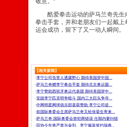
敬意。”
酷爱拳击运动的萨马兰奇先生向
拳击手套，并和老朋友们一起戴上
运会成功，留下了又一动人瞬间。
【相关新闻】
·
李宁公司负责人透露野心 期待美国穿中国...
·
萨马兰奇赠李宁拳击手套 期待北京奥运圆...
·
李宁赞助西班牙奥运代表团 期待美国穿中...
·
安踏李宁匹克明争暗斗 国内三大巨头争夺...
·
中网明星网球俱乐部喜获赞助 李宁公司提...
·
前国际奥委会主席萨马兰奇又给张晏生寄来...
·
萨马兰奇:国际奥委会曾犯两错误 任期内要纠错
·
田协今年将严查兴奋剂、李宁服装签约瑞典...