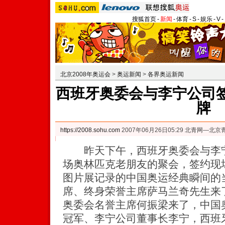
搜狐首页
-
新闻
-
体育
-
S
-
娱乐
-
V
-
北京2008年奥运会
>
奥运新闻
>
各界奥运新闻
西班牙奥委会与李宁公司签
牌
https://2008.sohu.com
2007年06月26日05:29 北青网—北
昨天下午，西班牙奥委会与李宁
场奥林匹克老朋友的聚会，签约现
图片展记录的中国奥运经典瞬间的
席、终身荣誉主席萨马兰奇先生来
奥委会名誉主席何振梁来了，中国
冠军、李宁公司董事长李宁，西班