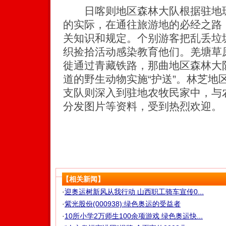
日喀则地区森林大队根据驻地珠
的实际，在通往旅游地的必经之路
关知识和规定。个别游客把乱丢垃
织捡拾活动感染教育他们。羌塘草
徙通过青藏铁路，那曲地区森林大
道的野生动物实施“护送”。林芝地
支队则深入到驻地农牧民家中，与
分发图片等资料，受到热烈欢迎。
【相关新闻】
·
迎奥运树新风从我行动 山西职工骑车宣传0...
·
紫光股份(000938):绿色奥运的受益者
·
10所小学2万师生100余项游戏 绿色奥运快...