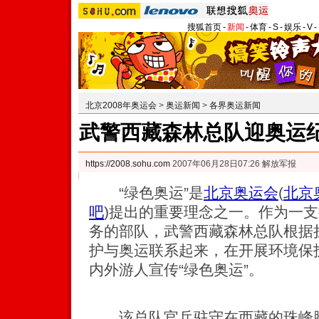
搜狐首页
-
新闻
-
体育
-
S
-
娱乐
-
V
-
北京2008年奥运会
>
奥运新闻
>
各界奥运新闻
武警西藏森林总队迎奥运纪
https://2008.sohu.com
2007年06月28日07:26 解放军报
“绿色奥运”是
北京奥运会
(
北京
吧
)
提出的重要理念之一。作为一支
务的部队，武警西藏森林总队根据
护与奥运联系起来，在开展环境保
内外游人宣传“绿色奥运”。
该总队官兵驻守在西藏的珠峰脚