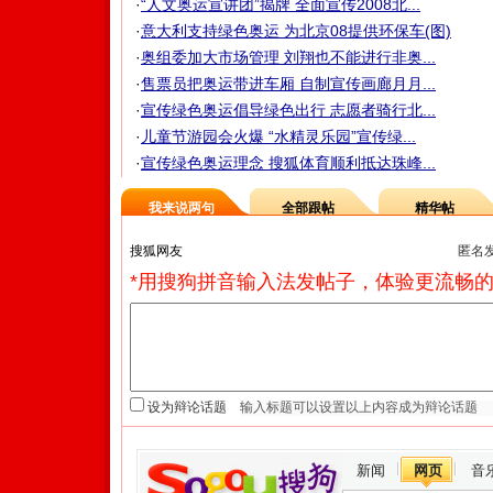
·
“人文奥运宣讲团”揭牌 全面宣传2008北...
·
意大利支持绿色奥运 为北京08提供环保车(图)
·
奥组委加大市场管理 刘翔也不能进行非奥...
·
售票员把奥运带进车厢 自制宣传画廊月月...
·
宣传绿色奥运倡导绿色出行 志愿者骑行北...
·
儿童节游园会火爆 “水精灵乐园”宣传绿...
·
宣传绿色奥运理念 搜狐体育顺利抵达珠峰...
我来说两句
全部跟帖
精华帖
匿名
*用搜狗拼音输入法发帖子，体验更流畅的
设为辩论话题
新闻
网页
音