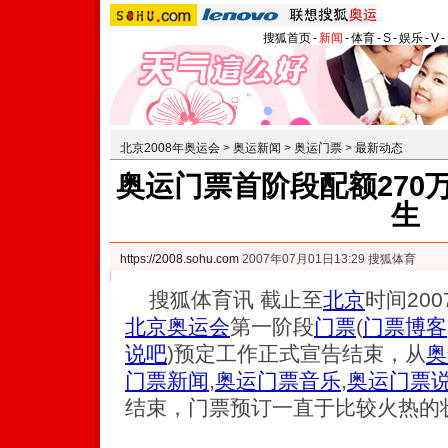
搜狐首页
-
新闻
-
体育
-
S
-
娱乐
-
V
-
北京2008年奥运会
>
奥运新闻
>
奥运门票
>
最新动态
奥运门票首阶段配额270
生
https://2008.sohu.com
2007年07月01日13:29 搜狐体育
搜狐体育讯 截止至
北京
时间200
北京奥运会
第一阶段
门票
(
门票博客
说吧
)
预定工作正式宣告结束，从
奥
门票新闻
,
奥运门票音乐
,
奥运门票
结束，门票预订一直于比较火热的