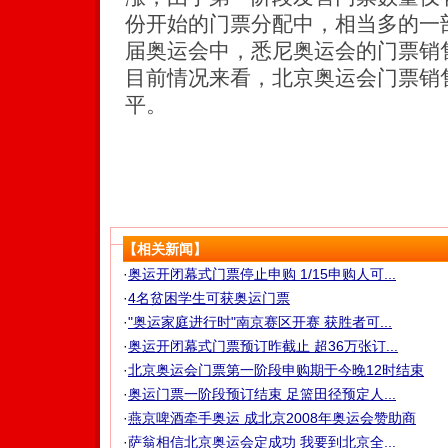
份开始的门票分配中，相当多的一
届奥运会中，悉尼奥运会的门票销
目前情况来看，北京奥运会门票销
平。
【相关新闻】
·
奥运开闭幕式门票停止申购 1/15申购人可...
·
4名贫困学生可获奥运门票
·
"奥运家庭进行时"南京赛区开赛 获胜者可...
·
奥运开闭幕式门票预订昨截止 超36万张订...
·
北京奥运会门票第一阶段申购期于今晚12时结束
·
奥运门票一阶段预订结束 足篮田径预定人...
·
燕京啤酒牵手奥运 成北京2008年奥运会赞助商
·
萨翁相信北京奥运会定成功 我要到北京全...