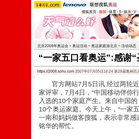
搜狐首页
-
新闻
-
体育
-
S
-
娱乐
-
V
-
北京2008年奥运会
>
奥运活动
>
奥运家庭游北京
>
活动动态
“一家五口看奥运”:感谢
https://2008.sohu.com
2007年07月05日16:24 第29届奥
官方网站7月5日讯 经过两轮近
家评审，7月4日，“中国移动伴你
入选的10个家庭产生。来自中国的 
10个奥运家庭。今天上午，“一家
一南和妈妈做客搜狐，表示非常感谢
铭华的帮忙。