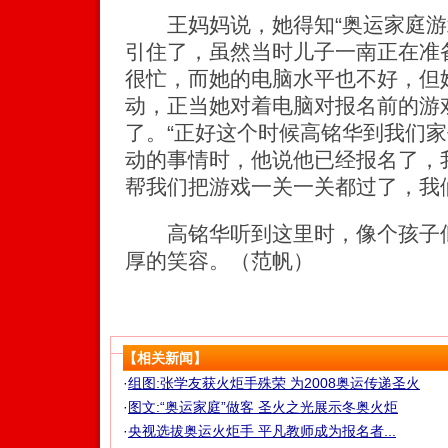
王妈妈说，她得知“奥运家庭游
引住了，虽然当时儿子一南正在准
很忙，而她的电脑水平也不好，但
动，正当她对着电脑对报名前的游
了。“正好这个时候高铭华到我们
动的事情时，他说他已经报名了，
帮我们把游戏一关一关都过了，我
高铭华听到这里时，像个孩子似
厚的笑容。（范帆）
【相关新闻】
·
组图:张学友获火炬手殊荣 为2008奥运传递圣火
·
图文:“奥运家庭”做客 圣火之光展示冬奥火炬
·
央视选拔奥运火炬手 平凡教师成为报名者...