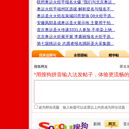
·
联想奥运火炬手报名火爆 "我们与北京奥运...
·
奥运火炬手福州区选拔 解析提名与报名不...
·
奥运圣火火炬在泉城闪亮登场 08火炬手选...
·
安徽凤阳县成奥运圣火展示地 主要用于拍...
·
首次奥运圣火传递3331人参加 不幸染上纳...
·
北京奥运火炬展开展 李素丽报名火炬手选...
·
第七届残运会 志愿者报名踊跃圣火采集圆...
我来说两句
全部跟帖
精华帖
匿名
*用搜狗拼音输入法发帖子，体验更流畅的
设为辩论话题
新闻
网页
音