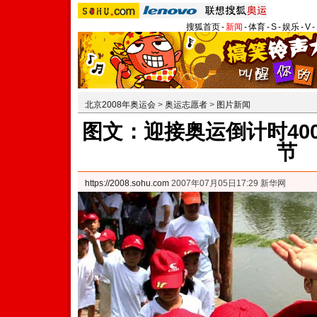
搜狐首页
-
新闻
-
体育
-
S
-
娱乐
-
V
-
北京2008年奥运会
>
奥运志愿者
>
图片新闻
图文：迎接奥运倒计时40
节
https://2008.sohu.com
2007年07月05日17:29 新华网