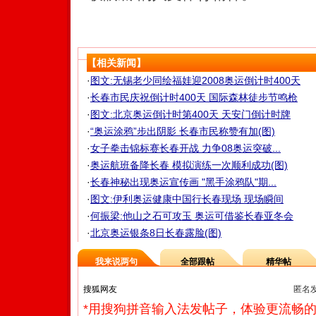
【相关新闻】
·
图文:无锡老少同绘福娃迎2008奥运倒计时400天
·
长春市民庆祝倒计时400天 国际森林徒步节鸣枪
·
图文:北京奥运倒计时第400天 天安门倒计时牌
·
“奥运涂鸦”步出阴影 长春市民称赞有加(图)
·
女子拳击锦标赛长春开战 力争08奥运突破...
·
奥运航班备降长春 模拟演练一次顺利成功(图)
·
长春神秘出现奥运宣传画 "黑手涂鸦队"期...
·
图文:伊利奥运健康中国行长春现场 现场瞬间
·
何振梁:他山之石可攻玉 奥运可借鉴长春亚冬会
·
北京奥运银条8日长春露脸(图)
我来说两句
全部跟帖
精华帖
匿名
*用搜狗拼音输入法发帖子，体验更流畅的