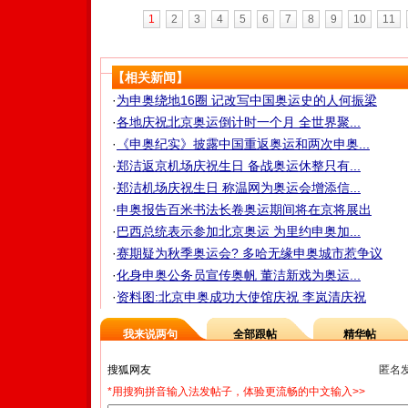
1
2
3
4
5
6
7
8
9
10
11
【相关新闻】
·
为申奥绕地16圈 记改写中国奥运史的人何振梁
·
各地庆祝北京奥运倒计时一个月 全世界聚...
·
《申奥纪实》披露中国重返奥运和两次申奥...
·
郑洁返京机场庆祝生日 备战奥运休整只有...
·
郑洁机场庆祝生日 称温网为奥运会增添信...
·
申奥报告百米书法长卷奥运期间将在京将展出
·
巴西总统表示参加北京奥运 为里约申奥加...
·
赛期疑为秋季奥运会? 多哈无缘申奥城市惹争议
·
化身申奥公务员宣传奥帆 董洁新戏为奥运...
·
资料图:北京申奥成功大使馆庆祝 李岚清庆祝
我来说两句
全部跟帖
精华帖
匿名
*用搜狗拼音输入法发帖子，体验更流畅的中文输入>>