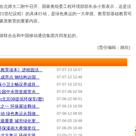
北师大二附中召开。国家奥组委工程环境部部长余小萱表示，这是活
21世纪议程》的具体行动，是绿色奥运的一大举措。教育部基础教育司
素质教育的重要内容。
联合会和中国移动通信集团共同发起的。
(责任编辑：姚欣)
教育读本》进校园活...
07-07-13 18:57
亮点 钢结构达国...
07-07-12 12:48
小卫士畅议养成良...
07-07-10 10:51
园中水营造观赏水...
07-07-06 02:59
北京08提供环保车(图)
07-06-22 06:51
一 环保展诠释绿...
07-06-15 16:59
 绿色奥运从我做...
07-06-12 08:55
重要 城市绿化更...
07-06-05 18:48
保漫画大赛颁奖仪...
07-06-05 16:46
京奥运 环保实践...
07-05-21 11:16