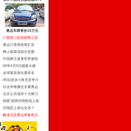
奥运车牌售价10万元
·
门票第二阶段销售公告
·
奥运订票系统将扩容
·
网上购票流程示意图
·
中国拳王速度世界最快
·
08年8月8日婚宴火爆
·
全球最卖座比赛排名
·
90后游泳小将无竞争力
·
任达华将搬北京看奥运
·
北京公共场所十大陋习
·
组图:冒牌刘翔惊现上海
·
刘翔恋上体坛女杰？
·
解读北京奥运筹备热点