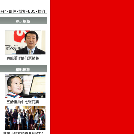
aRen
-
邮件
-
博客
-
BBS
-
搜狗
奥运视频
奥组委详解门票销售
精彩推荐
五龄童抽中七张门票
世界小姐将拍摄奥运MTV