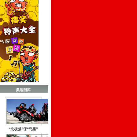
奥运图库
“北极猫”保“鸟巢”