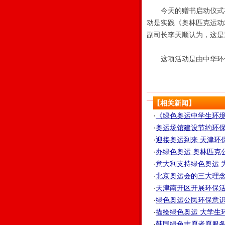
今天的赠书启动仪式在
动是实践《奥林匹克运动
副司长李天顺认为，这是
这项活动是由中华环保
【相关新闻】
·
《绿色奥运中学生环境
·
奥运场馆建设节约环保成
·
迎接奥运到来 天津环保
·
办绿色奥运 奥林匹克公
·
意大利支持绿色奥运 为
·
北京奥运会的三大理念之
·
天津南开区开展环保活动
·
绿色奥运公民环保意识最
·
描绘绿色奥运 大学生环
·
韩国绿色志愿者愿服务北