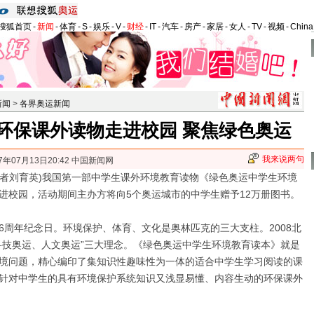
搜狐首页
-
新闻
-
体育
-
S
-
娱乐
-
V
-
财经
-
IT
-
汽车
-
房产
-
家居
-
女人
-
TV
-
视频
-
Chin
新闻
>
各界奥运新闻
环保课外读物走进校园 聚焦绿色奥运
我来说两句
7年07月13日20:42 中国新闻网
者刘育英)我国第一部中学生课外环境教育读物《绿色奥运中学生环境
进校园，活动期间主办方将向5个奥运城市的中学生赠予12万册图书。
周年纪念日。
环境保护、体育、文化是奥林匹克的三大支柱。2008北
科技奥运、人文奥运”三大理念。《绿色奥运中学生环境教育读本》就是
境问题，精心编印了集知识性趣味性为一体的适合中学生学习阅读的课
针对中学生的具有环境保护系统知识又浅显易懂、内容生动的环保课外