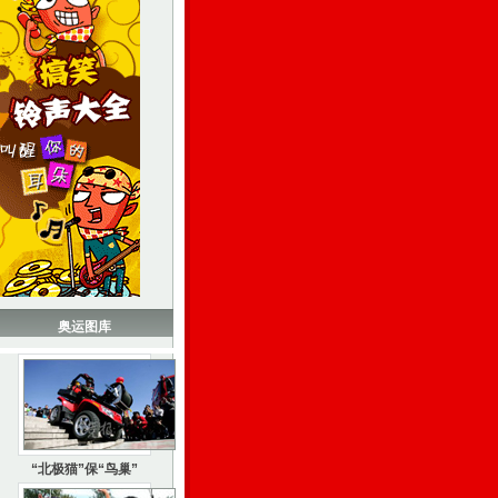
奥运图库
“北极猫”保“鸟巢”