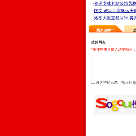
·
奥运支线各站装饰风格 
·
图文:鼓动北京奥运庆
·
洛阳大鼓直径两米 将
我来说两句
*用搜狗拼音输入法发帖子，
设为辩论话题