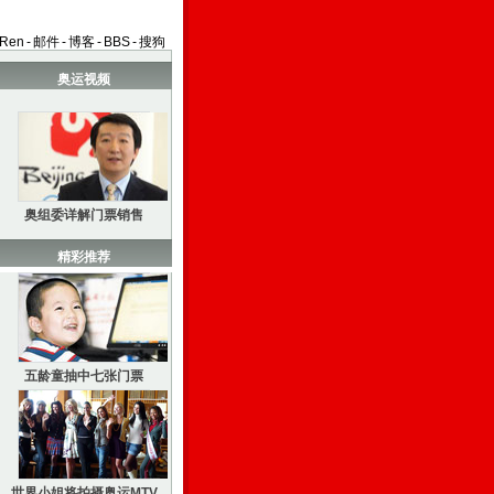
aRen
-
邮件
-
博客
-
BBS
-
搜狗
奥运视频
奥组委详解门票销售
精彩推荐
五龄童抽中七张门票
世界小姐将拍摄奥运MTV