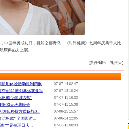
日，中国申奥成功日，帆船之都青岛，《时尚健康》七周年庆典千人比
航庆典热力上演。
(责任编辑：礼拜天)
间帆船体验活动胜利归航
07-07-14 02:47
首夺冠军 殷剑奥运获亚军
07-07-13 10:24
运帆船少年训练营”
07-07-11 16:33
时500天庆典晚会
07-07-11 15:38
人级队独特方式备战0...
07-06-25 15:57
帆船" 全国巡游...
07-06-14 22:05
油”世界垒球日庆...
07-06-11 08:33