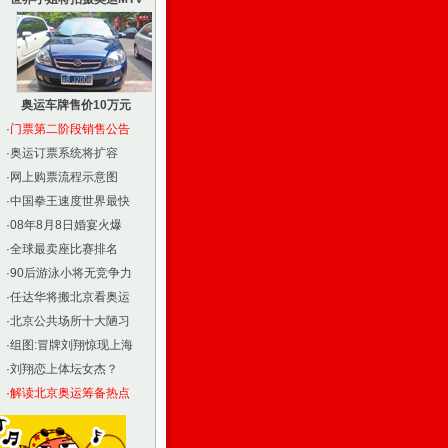
奥运车牌售价10万元
·
门票第二阶段销售公告
·
奥运订票系统将扩容
·
网上购票流程示意图
·
中国拳王速度世界最快
·
08年8月8日婚宴火爆
·
全球最卖座比赛排名
·
90后游泳小将无竞争力
·
任达华将搬北京看奥运
·
北京公共场所十大陋习
·
组图:冒牌刘翔惊现上海
·
刘翔恋上体坛女杰？
·
解读北京奥运筹备热点