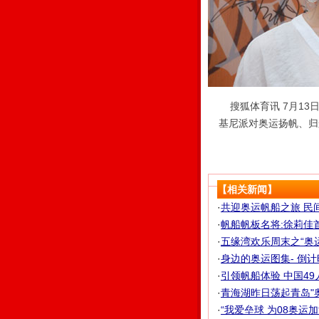
搜狐体育讯 7月13
基尼派对奥运扬帆、归
【相关新闻】
·
共迎奥运帆船之旅 民
·
帆船帆板名将:徐莉佳
·
五缘湾欢乐周末之“奥
·
身边的奥运图集- 倒计
·
引领帆船体验 中国49
·
青海湖昨日荡起青岛"奥运
·
“我爱垒球 为08奥运加