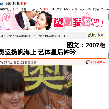
搜狐首页
-
新闻
-
体育
-
S
-
娱乐
-
V
-
财经
-
IT
-
汽车
-
房产
-
家居
-
女人
-
TV
-
视频
-
Chin
活动
>
07相约奥运扬帆海上
>
07相约奥运扬帆海上图
图文：2007相
奥运扬帆海上 艺体皇后钟玲
我来说两句
7年07月14日23:02 搜狐体育