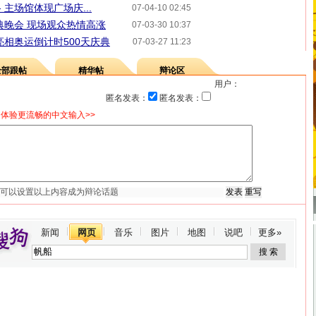
主场馆体现广场庆...
07-04-10 02:45
典晚会 现场观众热情高涨
07-03-30 10:37
亮相奥运倒计时500天庆典
07-03-27 11:23
全部跟帖
精华帖
辩论区
用户：
匿名发表：
匿名发表：
体验更流畅的中文输入>>
新闻
网页
音乐
图片
地图
说吧
更多»