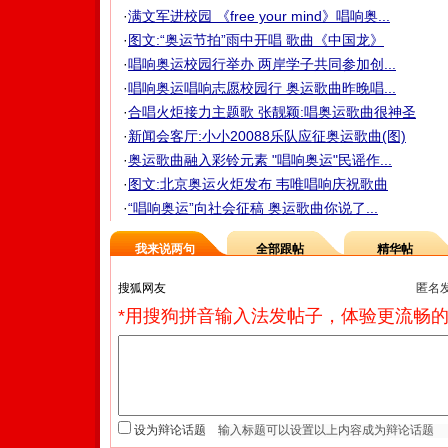
·
满文军进校园 《free your mind》唱响奥...
·
图文:“奥运节拍”雨中开唱 歌曲《中国龙》
·
唱响奥运校园行举办 两岸学子共同参加创...
·
唱响奥运唱响志愿校园行 奥运歌曲昨晚唱...
·
合唱火炬接力主题歌 张靓颖:唱奥运歌曲很神圣
·
新闻会客厅:小小20088乐队应征奥运歌曲(图)
·
奥运歌曲融入彩铃元素 "唱响奥运"民谣作...
·
图文:北京奥运火炬发布 韦唯唱响庆祝歌曲
·
“唱响奥运”向社会征稿 奥运歌曲你说了...
我来说两句
全部跟帖
精华帖
匿名
*用搜狗拼音输入法发帖子，体验更流畅的
设为辩论话题