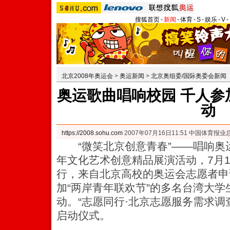
搜狐首页
-
新闻
-
体育
-
S
-
娱乐
-
V
-
北京2008年奥运会
>
奥运新闻
>
北京奥组委/国际奥委会新闻
奥运歌曲唱响校园 千人参
动
https://2008.sohu.com
2007年07月16日11:51 中国体育报业
“微笑北京创意青春”——唱响奥运
年文化艺术创意精品展演活动，7月
行，来自北京高校的奥运会志愿者申
加“两岸青年联欢节”的多名台湾大学
动。
“志愿同行·北京志愿服务需求调
启动仪式。