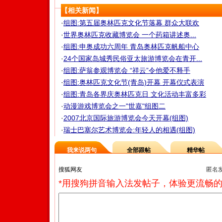
【相关新闻】
·
组图:第五届奥林匹克文化节落幕 群众大联欢
·
世界奥林匹克收藏博览会 一个药箱讲述奥...
·
组图:申奥成功六周年 青岛奥林匹克帆船中心
·
24个国家岛城秀民俗亚太旅游博览会在青开...
·
组图:萨翁参观博览会 “祥云”令他爱不释手
·
组图:奥林匹克文化节(青岛)开幕 开幕仪式表演
·
组图:青岛各界庆奥林匹克日 文化活动丰富多彩
·
动漫游戏博览会之一"世嘉"组图二
·
2007北京国际旅游博览会今天开幕(组图)
·
瑞士巴塞尔艺术博览会:年轻人的相遇(组图)
我来说两句
全部跟帖
精华帖
匿名
*用搜狗拼音输入法发帖子，体验更流畅的