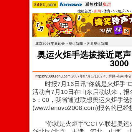
搜狐首页
-
新闻
-
体育
-
S
-
娱乐
-
V
-
北京2008年奥运会
>
奥运新闻
>
各界奥运新闻
奥运火炬手选拔接近尾声
3000
https://2008.sohu.com
2007年07月17日02:45 舜网-济南时报
时报7月16日讯“你就是火炬手”C
活动自7月10日在山东启动以来，
5：00，我省通过联想奥运火炬手选
(www.lenovo2008.com)报名的已
“你就是火炬手”CCTV-联想奥
华北区(北京、天津、河北、山西、山