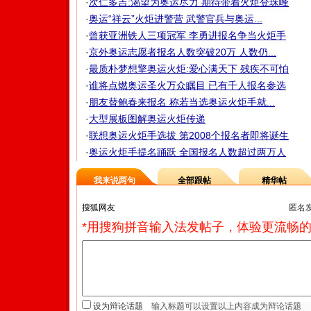
·
次仁多吉:渴望为奥运尽力 期待带着火炬登珠峰
·
奥运“祥云”火炬进警营 武警官兵与奥运...
·
曾获亚洲铁人三项冠军 李勇进报名争当火炬手
·
京外奥运志愿者报名人数突破20万 人数仍...
·
最质朴梦想擎奥运火炬:爱心满天下 残疾不可怕
·
谁将点燃奥运圣火万众瞩目 已有千人报名参选
·
朋友替鲍春来报名 称若当选奥运火炬手就...
·
大型展板图解奥运火炬传递
·
联想奥运火炬手选拔 第2008个报名者即将诞生
·
奥运火炬手提名踊跃 全国报名人数超过两万人
我来说两句
全部跟帖
精华帖
匿名
*用搜狗拼音输入法发帖子，体验更流畅的
设为辩论话题