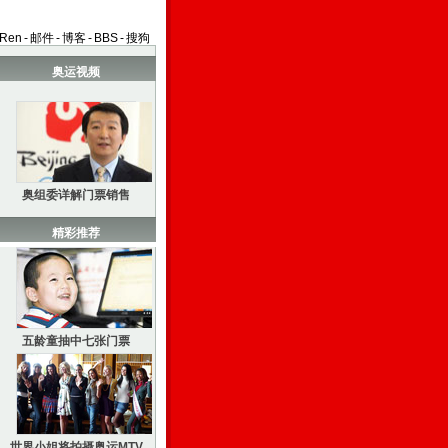
aRen
-
邮件
-
博客
-
BBS
-
搜狗
奥运视频
奥组委详解门票销售
精彩推荐
五龄童抽中七张门票
世界小姐将拍摄奥运MTV