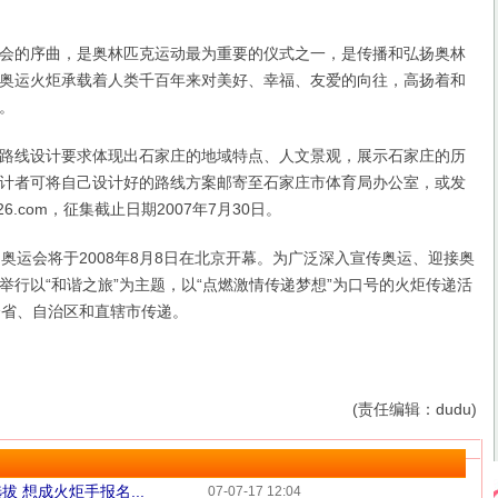
的序曲，是奥林匹克运动最为重要的仪式之一，是传播和弘扬奥林
奥运火炬承载着人类千百年来对美好、幸福、友爱的向往，高扬着和
。
线设计要求体现出石家庄的地域特点、人文景观，展示石家庄的历
计者可将自己设计好的路线方案邮寄至石家庄市体育局办公室，或发
126.com，征集截止日期2007年7月30日。
运会将于2008年8月8日在北京开幕。为广泛深入宣传奥运、迎接奥
举行以“和谐之旅”为主题，以“点燃激情传递梦想”为口号的火炬传递活
个省、自治区和直辖市传递。
(责任编辑：dudu)
 想成火炬手报名...
07-07-17 12:04