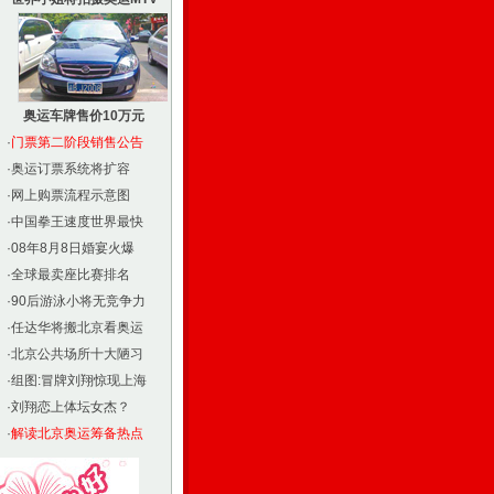
奥运车牌售价10万元
·
门票第二阶段销售公告
·
奥运订票系统将扩容
·
网上购票流程示意图
·
中国拳王速度世界最快
·
08年8月8日婚宴火爆
·
全球最卖座比赛排名
·
90后游泳小将无竞争力
·
任达华将搬北京看奥运
·
北京公共场所十大陋习
·
组图:冒牌刘翔惊现上海
·
刘翔恋上体坛女杰？
·
解读北京奥运筹备热点