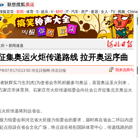
搜狐首页
-
新闻
-
体育
-
S
-
娱乐
-
V
-
财经
-
IT
-
汽车
-
房产
-
家居
-
女人
-
TV
-
视频
-
Chin
火炬
>
新闻速递
征集奥运火炬传递路线 拉开奥运序曲
我来说两句
7年07月17日13:50 河北日报网-河北日报
者耿辉实习生刘杰)为使省会市民积极参与奥运，喜迎奥运圣火到来，
，石家庄市体育局、石家庄市火炬传递组委会向社会公开征集北京奥运火
运火炬传递将到达省会。
接力组委会和河北省火炬接力组委会的要求，届时将在省会二环以内进
起点拟设在省会文化广场，终点设在裕彤国际体育中心，传递线路的距