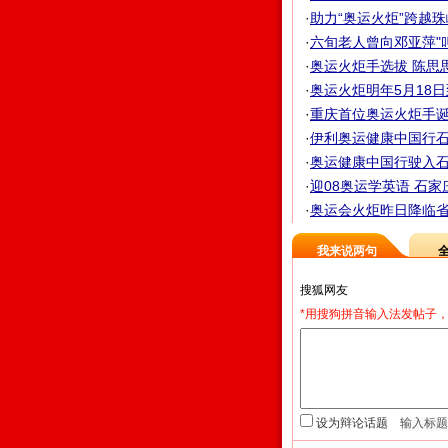
·
助力“奥运火炬”跨越珠
·
六旬老人曾向邓亚萍"叫板
·
奥运火炬手选拔 陈思
·
奥运火炬明年5月18日
·
重庆首位奥运火炬手诞生
·
伊利奥运健康中国行石
·
奥运健康中国行驶入石家庄
·
迎08奥运学英语 石家
·
奥运会火炬昨日降临省城
我来说两句
*用搜狗拼音输入法发帖子，
设为辩论话题