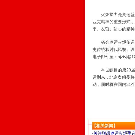
火炬接力是奥运盛会
匹克精神的重要形式，
平、友谊、进步的精神
省会奥运火炬传递路
史传统和时代风貌。设
电子邮件至：sjztyj@
举世瞩目的第29届奥
运到来，北京奥组委将
动，届时将在国内31
【相关新闻】
·
关注联想奥运火炬手选拔