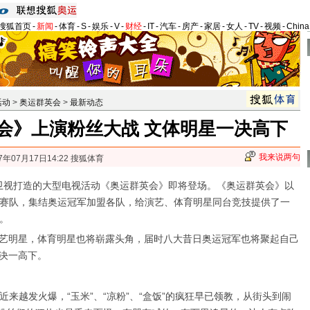
搜狐首页
-
新闻
-
体育
-
S
-
娱乐
-
V
-
财经
-
IT
-
汽车
-
房产
-
家居
-
女人
-
TV
-
视频
-
Chin
活动
>
奥运群英会
>
最新动态
会》上演粉丝大战 文体明星一决高下
我来说两句
7年07月17日14:22 搜狐体育
卫视打造的大型电视活动《奥运群英会》即将登场。《奥运群英会》以
赛队，集结奥运冠军加盟各队，给演艺、体育明星同台竞技提供了一
。
艺明星，体育明星也将崭露头角，届时八大昔日奥运冠军也将聚起自己
决一高下。
越发火爆，“玉米”、“凉粉”、“盒饭”的疯狂早已领教，从街头到闹