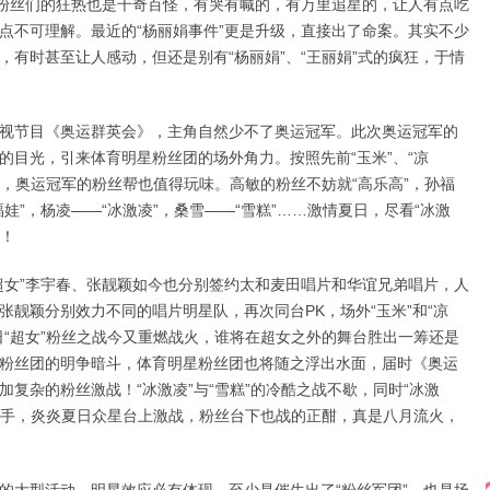
。粉丝们的狂热也是千奇百怪，有哭有喊的，有万里追星的，让人有点吃
点不可理解。最近的“杨丽娟事件”更是升级，直接出了命案。其实不少
，有时甚至让人感动，但还是别有“杨丽娟”、“王丽娟”式的疯狂，于情
节目《奥运群英会》，主角自然少不了奥运冠军。此次奥运冠军的
的目光，引来体育明星粉丝团的场外角力。按照先前“玉米”、“凉
来看，奥运冠军的粉丝帮也值得玩味。高敏的粉丝不妨就“高乐高”，孙福
娃”，杨凌——“冰激凌”，桑雪——“雪糕”……激情夏日，尽看“冰激
战！
女”李宇春、张靓颖如今也分别签约太和麦田唱片和华谊兄弟唱片，人
张靓颖分别效力不同的唱片明星队，再次同台PK，场外“玉米”和“凉
日“超女”粉丝之战今又重燃战火，谁将在超女之外的舞台胜出一筹还是
粉丝团的明争暗斗，体育明星粉丝团也将随之浮出水面，届时《奥运
加复杂的粉丝激战！“冰激凌”与“雪糕”的冷酷之战不歇，同时“冰激
交上手，炎炎夏日众星台上激战，粉丝台下也战的正酣，真是八月流火，