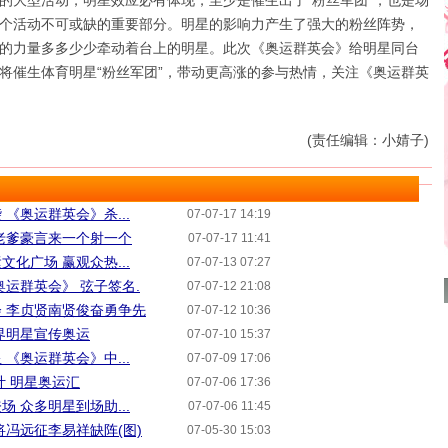
大型活动，明星效应必有体现，至少是催生出了“粉丝军团”，也是场
个活动不可或缺的重要部分。明星的影响力产生了强大的粉丝阵势，
的力量多多少少牵动着台上的明星。此次《奥运群英会》给明星同台
将催生体育明星“粉丝军团”，带动更高涨的参与热情，关注《奥运群英
(责任编辑：小婧子)
《奥运群英会》杀...
07-07-17 14:19
老爹豪言来一个射一个
07-07-17 11:41
化广场 赢观众热...
07-07-13 07:27
奥运群英会》 弦子签名.
07-07-12 21:08
 李贞贤南贤俊奋勇争先
07-07-12 10:36
界明星宣传奥运
07-07-10 15:37
《奥运群英会》中...
07-07-09 17:06
计 明星奥运汇
07-07-06 17:36
 众多明星到场助...
07-07-06 11:45
将冯远征李易祥缺阵(图)
07-05-30 15:03