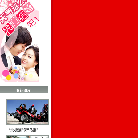
奥运图库
“北极猫”保“鸟巢”