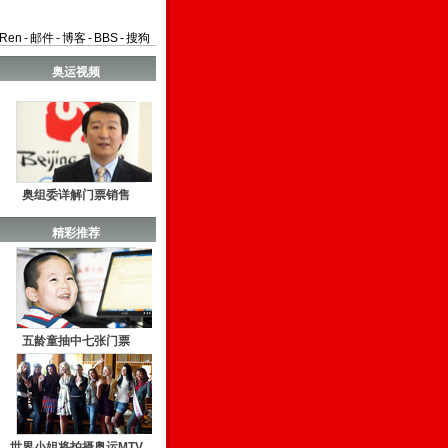
aRen
-
邮件
-
博客
-
BBS
-
搜狗
奥运视频
奥组委详解门票销售
精彩推荐
五龄童抽中七张门票
世界小姐将拍摄奥运MTV