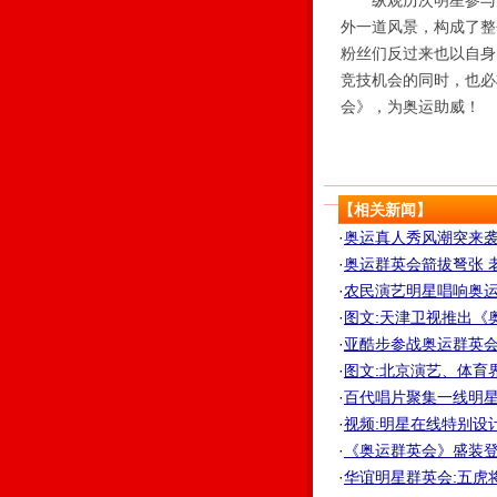
纵观历次明星参与的
外一道风景，构成了整
粉丝们反过来也以自身
竞技机会的同时，也必
会》，为奥运助威！
【相关新闻】
·
奥运真人秀风潮突来袭 
·
奥运群英会箭拔弩张 
·
农民演艺明星唱响奥运文
·
图文:天津卫视推出《
·
亚酷步参战奥运群英会
·
图文:北京演艺、体育
·
百代唱片聚集一线明星 
·
视频:明星在线特别设
·
《奥运群英会》盛装登场
·
华谊明星群英会:五虎