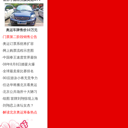
奥运车牌售价10万元
·
门票第二阶段销售公告
·
奥运订票系统将扩容
·
网上购票流程示意图
·
中国拳王速度世界最快
·
08年8月8日婚宴火爆
·
全球最卖座比赛排名
·
90后游泳小将无竞争力
·
任达华将搬北京看奥运
·
北京公共场所十大陋习
·
组图:冒牌刘翔惊现上海
·
刘翔恋上体坛女杰？
·
解读北京奥运筹备热点