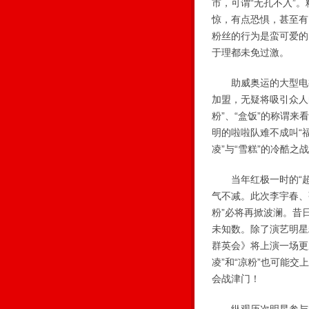
市，可谓“无孔不入”
惊，有点恐惧，甚至有
粉丝的行为是蛮可爱的
于理都未免过激。
助威奥运的大型电视
加盟，无疑将吸引众人
粉”、“盒饭”的称谓
明的啦啦队难不成叫“福
凌”与“雪糕”的冷酷之
当年红极一时的“超
气不减。此次李宇春、
粉”必将再掀波澜。昔
未知数。除了演艺明星
群英会》将上演一场更
凌”和“凉粉”也可能
会战津门！