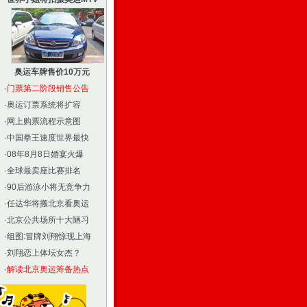
奥运车牌售价10万元
·
门票第二阶段销售公告
·
奥运订票系统将扩容
·
网上购票流程示意图
·
中国拳王速度世界最快
·
08年8月8日婚宴火爆
·
全球最卖座比赛排名
·
90后游泳小将无竞争力
·
任达华将搬北京看奥运
·
北京公共场所十大陋习
·
组图:冒牌刘翔惊现上海
·
刘翔恋上体坛女杰？
·
解读北京奥运筹备热点