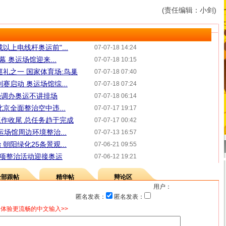
(责任编辑：小剑)
以上电线杆奥运前"...
07-07-18 14:24
 奥运场馆迎来...
07-07-18 10:15
巡礼之一 国家体育场:鸟巢
07-07-18 07:40
赛启动 奥运场馆综...
07-07-18 07:24
强调办奥运不讲排场
07-07-18 06:14
京全面整治空中违...
07-07-17 19:17
作收尾 总任务趋于完成
07-07-17 00:42
运场馆周边环境整治...
07-07-13 16:57
朝阳绿化25条景观...
07-06-21 09:55
专项整治活动迎接奥运
07-06-12 19:21
全部跟帖
精华帖
辩论区
用户：
匿名发表：
匿名发表：
体验更流畅的中文输入>>