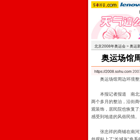
北京2008年奥运会
>
奥运
奥运场馆
https://2008.sohu.com
20
奥运场馆周边环境整
本报记者报道 南北河沿
两个多月的整治，沿街商
观装饰，居民院也恢复了
感受到地道的风俗民情。
张忠祥的商铺在南河沿
外观贴上了“长城灰”色系