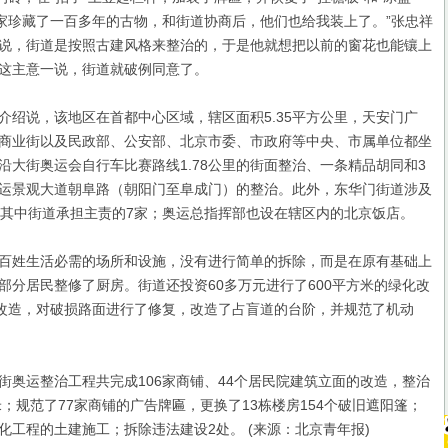
我家珍藏了一百多年的古物，和街道协商后，他们也给我装上了。”张忠祥
说，街道是按照古建风格来整治的，于是他就想把以前的窗花也能镶上
这主意一说，街道就破例同意了。
说，该地区在首都中心区域，辖区面积5.35平方公里，天安门广
商业街以及民政部、公安部、北京市委、市政府等中央、市属单位都坐
沿大街奥运会自行车比赛路线1.78公里的街面整治、一条精品胡同和3
运景观大道朝阜路（朝阳门至阜成门）的整治。此外，东华门街道涉及
，其中街道承担主责的7家；奥运总指挥部也设在辖区内的北京饭店。
姓生活必需的场所和设施，没有进行简单的拆除，而是在原有基础上
部分居民整修了厨房。街道还投资60多万元进行了600平方米的绿化改
路改造，对破损路面进行了修复，改造了占盲道的台阶，并规范了机动
运整治工程共完成106家商铺、44个居民院建筑立面的改造，整治
米；规范了77家商铺的广告牌匾，更换了13栋楼房154个破旧遮阳篷；
化工程的土建施工；拆除违法建设2处。 (来源：北京青年报)