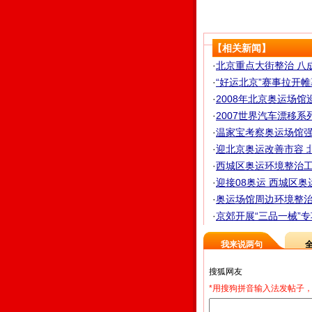
【相关新闻】
·
北京重点大街整治 八成
·
“好运北京”赛事拉开帷幕
·
2008年北京奥运场馆
·
2007世界汽车漂移系列
·
温家宝考察奥运场馆
·
迎北京奥运改善市容 北
·
西城区奥运环境整治工
·
迎接08奥运 西城区奥
·
奥运场馆周边环境整治 
·
京郊开展“三品一械”
我来说两句
*用搜狗拼音输入法发帖子，