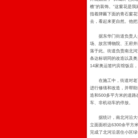
檐”的装饰。“这窗花是
指着牌匾下面的青石窗花
去，看起来更自然。他把
据东华门街道负责人介绍
场、故宫博物院、王府井
落于此。街道负责南北河
条达标胡同的改造以及奥
14家奥运签约宾馆饭店
在施工中，街道对老百
进行修缮和改造，并帮助
造和500多平方米的道
车、非机动车的停放。
据统计，南北河沿大街奥
立面面积达6300余平方
完成了北河沿居住小区绿