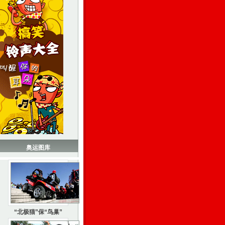
奥运图库
“北极猫”保“鸟巢”