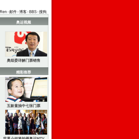
aRen
-
邮件
-
博客
-
BBS
-
搜狗
奥运视频
奥组委详解门票销售
精彩推荐
五龄童抽中七张门票
世界小姐将拍摄奥运MTV