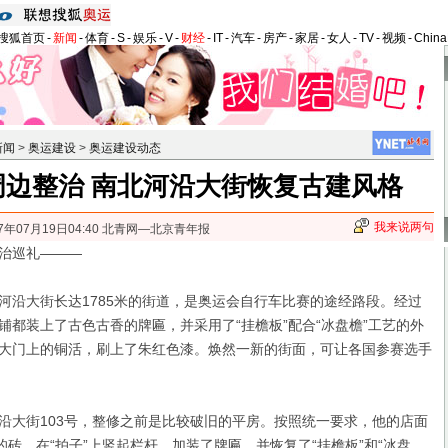
搜狐首页
-
新闻
-
体育
-
S
-
娱乐
-
V
-
财经
-
IT
-
汽车
-
房产
-
家居
-
女人
-
TV
-
视频
-
Chin
新闻
>
奥运建设
>
奥运建设动态
周边整治 南北河沿大街恢复古建风格
我来说两句
07年07月19日04:40 北青网—北京青年报
治巡礼———
大街长达1785米的街道，是奥运会自行车比赛的途经路段。经过
铺都装上了古色古香的牌匾，并采用了“挂檐板”配合“冰盘檐”工艺的外
大门上的铜活，刷上了朱红色漆。
焕然一新的街面，可让各国参赛选手
大街103号，整修之前是比较破旧的平房。按照统一要求，他的店面
的砖，在“拍子”上竖起栏杆，加装了牌匾，并恢复了“挂檐板”和“冰盘