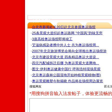
【相关新闻】
·
台北市新闻处长20日赴北京参观奥运场馆
·
25条景观大道织起奥运路网 "中国风"韵味无穷
·
3座高校奥运场馆即将竣工
·
艾滋病感染者携中外人士 共为奥运场馆周...
·
2007年北京旅游博览会将向全球推出奥运场馆游
·
北京市建设景观大道 四条精品奥运大道设...
·
四元汽配城拆迁后挪 为奥运景观大道腾地...
·
图文:伊利奥运健康中国行 呼和浩特现场景观
·
北京奥运森林公园湿地开始种植景观植物(图)
·
奥运景观雕塑今秋揭晓 作品将在场馆周边展览
匿名
*用搜狗拼音输入法发帖子，体验更流畅的