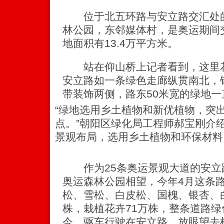
位于北五环路与安立路交汇处的
林公园，东邻媒体村，是奥运期间
地面积有13.4万平方米。
站在仰山桥上记者看到，这里花
安立路如一条绿色走廊纵贯南北，
带装饰两侧，路东50米宽的绿地
“绿地选用乡土植物和新优植物，突
点。”朝阳区绿化局工程师郝宝刚介
景观布局，选用乡土植物和环保材料
作为25条奥运景观大道的安立
奥运森林公园相望，今年4月这条
松、雪松、白皮松、国槐、银杏、白
株，栽植花卉71万株，整条道路绿化
今，驱车行驶在安立路，放眼望去