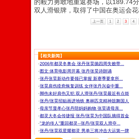
的毅力勇敢地重返赛场，以189.7
双人滑银牌，取得了中国在奥运会花
上一页
1
2
3
4
【相关新闻】
·
2006年都灵冬奥会 张丹张昊抛四周失败带...
·
图文:体育电影周开幕 张丹张昊诗朗诵
·
张丹张昊新动作要领已掌握 新赛季要拿所...
·
张昊肩伤痊愈恢复训练 女伴张丹兴奋中重...
·
脚伤未好肩伤又犯 双人滑张丹/张昊最近有点烦
·
张丹/张昊招贴画进地铁 奥林匹克精神鼓舞国人
·
母亲节显孝心张丹陪妈妈购物 张昊请母亲...
·
都灵大冬会传捷报 张丹/张昊为中国队摘得首金
·
"龙的传人"重回都灵--张丹/张昊双人滑夺...
·
张丹/张昊双星耀都灵 男单三将冲击大运第一牌