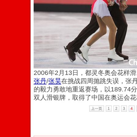
2006年2月13日，都灵冬奥会花
张丹
/
张昊
在挑战四周抛跳失误，张
的毅力勇敢地重返赛场，以189.7
双人滑银牌，取得了中国在奥运会花
上一页
1
2
3
4