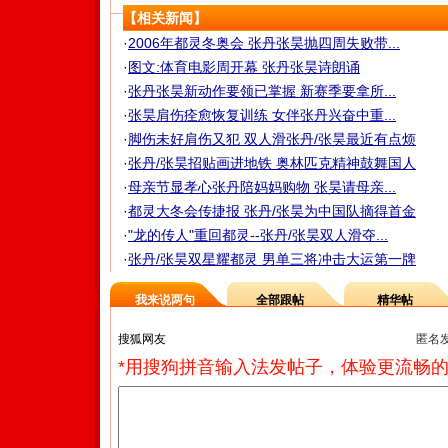
【相关新闻】
·
2006年都灵冬奥会 张丹张昊抛四周失败带...
·
图文:体育电影周开幕 张丹张昊诗朗诵
·
张丹张昊新动作要领已掌握 新赛季要拿所...
·
张昊肩伤痊愈恢复训练 女伴张丹兴奋中重...
·
脚伤未好肩伤又犯 双人滑张丹/张昊最近有点烦
·
张丹/张昊招贴画进地铁 奥林匹克精神鼓舞国人
·
母亲节显孝心张丹陪妈妈购物 张昊请母亲...
·
都灵大冬会传捷报 张丹/张昊为中国队摘得首金
·
"龙的传人"重回都灵--张丹/张昊双人滑夺...
·
张丹/张昊双星耀都灵 男单三将冲击大运第一牌
我来说两句
全部跟帖
精华帖
匿名
*用搜狗拼音输入法发帖子，体验更流畅的