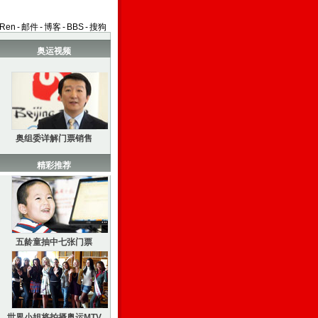
aRen
-
邮件
-
博客
-
BBS
-
搜狗
奥运视频
奥组委详解门票销售
精彩推荐
五龄童抽中七张门票
世界小姐将拍摄奥运MTV