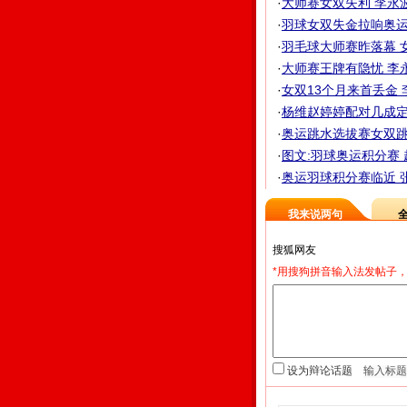
·
大师赛女双失利 李永
·
羽球女双失金拉响奥运警
·
羽毛球大师赛昨落幕 
·
大师赛王牌有隐忧 李永
·
女双13个月来首丢金 
·
杨维赵婷婷配对几成定
·
奥运跳水选拔赛女双跳台
·
图文:羽球奥运积分赛
·
奥运羽球积分赛临近 
我来说两句
*用搜狗拼音输入法发帖子，
设为辩论话题