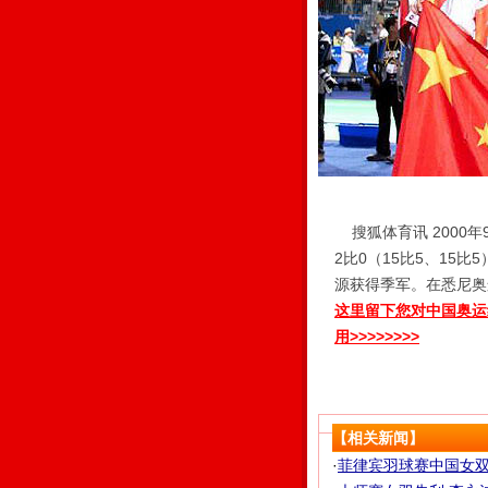
搜狐体育讯 2000
2比0（15比5、15
源获得季军。在悉尼奥
这里留下您对中国奥运
用>>>>>>>>
【相关新闻】
·
菲律宾羽球赛中国女双再