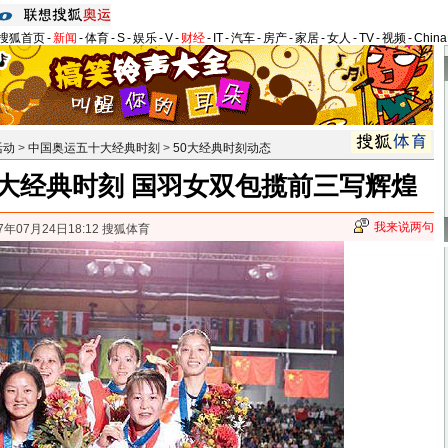
搜狐首页
-
新闻
-
体育
-
S
-
娱乐
-
V
-
财经
-
IT
-
汽车
-
房产
-
家居
-
女人
-
TV
-
视频
-
Chin
活动
>
中国奥运五十大经典时刻
>
50大经典时刻动态
0大经典时刻 国羽女双包揽前三写辉煌
我来说两句
7年07月24日18:12 搜狐体育