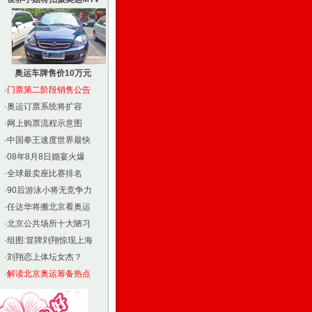
奥运车牌售价10万元
·
门票第二阶段销售公告
·
奥运订票系统将扩容
·
网上购票流程示意图
·
中国拳王速度世界最快
·
08年8月8日婚宴火爆
·
全球最卖座比赛排名
·
90后游泳小将无竞争力
·
任达华将搬北京看奥运
·
北京公共场所十大陋习
·
组图:冒牌刘翔惊现上海
·
刘翔恋上体坛女杰？
·
解读北京奥运筹备热点