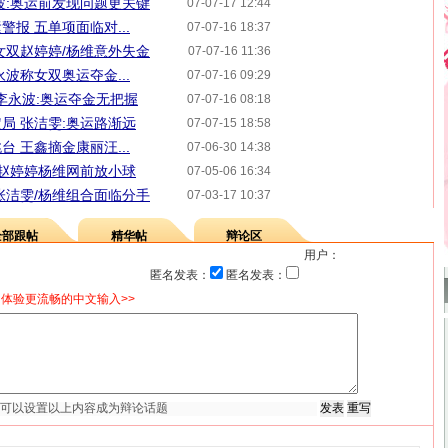
波:奥运前发现问题更关键
07-07-17 12:44
报 五单项面临对...
07-07-16 18:37
女双赵婷婷/杨维意外失金
07-07-16 11:36
波称女双奥运夺金...
07-07-16 09:29
李永波:奥运夺金无把握
07-07-16 08:18
局 张洁雯:奥运路渐远
07-07-15 18:58
 王鑫摘金康丽汪...
07-06-30 14:38
 赵婷婷杨维网前放小球
07-05-06 16:34
张洁雯/杨维组合面临分手
07-03-17 10:37
全部跟帖
精华帖
辩论区
用户：
匿名发表：
匿名发表：
体验更流畅的中文输入>>