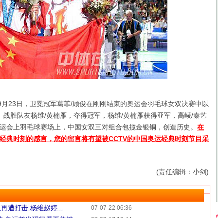
年9月23日，卫冕冠军葛菲/顾俊在刚刚结束的奥运会羽毛球女双决赛中以
比5）战胜队友杨维/黄楠雁，夺得冠军，杨维/黄楠雁获得亚军，高崚/秦艺
运会上羽毛球赛场上，中国女双三对组合包揽金银铜，创造历史。
在
经典时刻的感言，您的留言将有望被CCTV的中国奥运经典时刻节目采
(责任编辑：小剑)
遭打击 杨维赵婷...
07-07-22 06:36