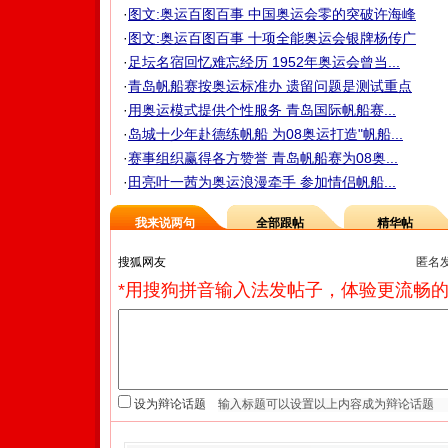
·
图文:奥运百图百事 中国奥运会零的突破许海峰
·
图文:奥运百图百事 十项全能奥运会银牌杨传广
·
足坛名宿回忆难忘经历 1952年奥运会曾当...
·
青岛帆船赛按奥运标准办 遗留问题是测试重点
·
用奥运模式提供个性服务 青岛国际帆船赛...
·
岛城十少年赴德练帆船 为08奥运打造"帆船...
·
赛事组织赢得各方赞誉 青岛帆船赛为08奥...
·
田亮叶一茜为奥运浪漫牵手 参加情侣帆船...
我来说两句
全部跟帖
精华帖
匿名
*用搜狗拼音输入法发帖子，体验更流畅的
设为辩论话题