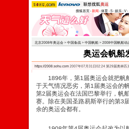
搜狐首页
-
新闻
-
体育
-
S
-
娱乐
-
V
-
北京2008年奥运会
>
中国备战
>
中国帆船
>
2008中国帆船动
奥运会帆船
https://2008.sohu.com
2007年07月31日02:24 第29届奥
1896年，第1届奥运会就把帆
于天气情况恶劣，第1届奥运会的帆
第2届奥运会在法国巴黎举行，帆
赛。除在美国圣路易斯举行的第3
余的奥运会都有。
1908年第4届奥运会起改为以艇