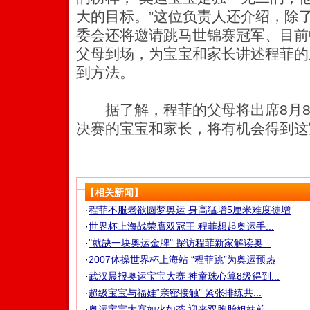
大的目标。”这位负责人还介绍，除
委会还将邀请跳马世锦赛冠军、目前
父母到场，为宝宝和家长讲述程菲的
到方法。
据了解，程菲的父母将出席8月8
决赛的宝宝和家长，将有机会得到这
【相关新闻】
·
程菲不服老欲圆梦奥运 身高猛增5厘米难度徒增
·
世界杯上海战荣膺双冠王 程菲想起奥运手...
·
"就缺一块奥运金牌" 探访程菲新家解读奥...
·
2007体操世界杯上海站 “程菲跳”为奥运预热
·
武汉晨报奥运宝宝大赛 神童珠心算8级得到...
·
超级宝宝与福娃“亲密接触” 紧张排练共...
·
奥运宝宝大赛如火如荼 迎来双胞胎姐妹前...