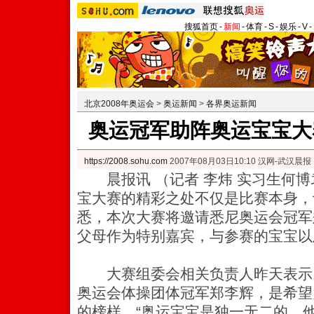
搜狐首页
-
新闻
-
体育
-
S
-
娱乐
-
V
-
北京2008年奥运会
>
奥运新闻
>
各界奥运新闻
奥运冠军助阵奥运宝宝大
https://2008.sohu.com
2007年08月03日10:10 汉网-武汉晨报
晨报讯 （记者 李炜 实习生何博
宝大赛的精彩之处不仅是比赛本身，
悉，本次大赛将邀请悉尼奥运会冠军
父母作为特别嘉宾，与参赛的宝宝以
大赛组委会相关负责人昨天表示，
奥运会体操团体冠军郑李辉，是希望
的榜样，“奥运宝宝是独一无二的，