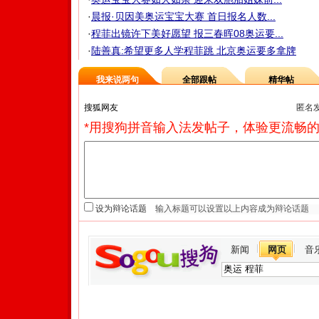
·
晨报·贝因美奥运宝宝大赛 首日报名人数...
·
程菲出镜许下美好愿望 报三春晖08奥运要...
·
陆善真:希望更多人学程菲跳 北京奥运要多拿牌
我来说两句
全部跟帖
精华帖
匿名
*用搜狗拼音输入法发帖子，体验更流畅的
设为辩论话题
新闻
网页
音