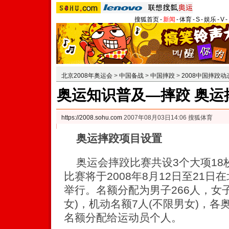
搜狐首页
-
新闻
-
体育
-
S
-
娱乐
-
V
-
北京2008年奥运会
>
中国备战
>
中国摔跤
>
2008中国摔跤动
奥运知识普及—摔跤 奥运
https://2008.sohu.com
2007年08月03日14:06 搜狐体育
奥运摔跤项目设置
奥运会摔跤比赛共设3个大项18
比赛将于2008年8月12日至21日
举行。名额分配为男子266人，女子
女)，机动名额7人(不限男女)，各
名额分配给运动员个人。