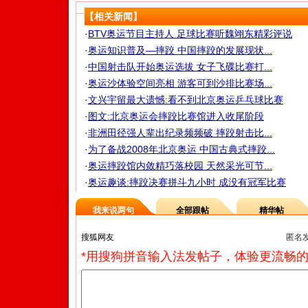
【相关新闻】
·
BTV奥运节目主持人 足球比赛听魏翊东精彩评说
·
奥运知识普及—摔跤 中国摔跤的发展现状...
·
中国射击队开始奥运选拔 女子飞碟比赛打...
·
奥运沙体验空间亮相 游客可到沙排比赛场...
·
文兴宇留最大遗憾:看不到北京奥运乒乓球比赛
·
图文:北京奥运会摔跤比赛馆进入收尾阶段
·
非洲田径强人辈出纪录频频破 摔跤射击比...
·
为了备战2008年北京奥运 中国古典式摔跤...
·
奥运摔跤馆内敛精巧落校园 天然采光可节...
·
奥运趣谈:摔跤决赛拼斗九小时 成没有冠军比赛
我来说两句
全部跟帖
精华帖
匿名
*用搜狗拼音输入法发帖子，体验更流畅的