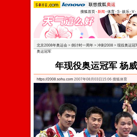
搜狐首页
-
新闻
-
体育
-
S
-
娱乐
-
V
-
北京2008年奥运会
>
倒计时一周年
>
冲刺2008
>
现役奥运冠
奥运冠军
年现役奥运冠军 杨威
https://2008.sohu.com
2007年08月03日15:06 搜狐体育