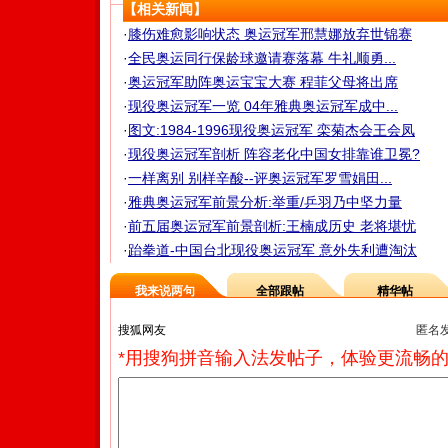
【相关新闻】
·
膝伤难愈影响状态 奥运冠军邢慧娜放弃世锦赛
·
全民奥运同行保龄球邀请赛落幕 牛礼顺勇...
·
奥运冠军助阵奥运宝宝大赛 程菲父母将出席
·
现役奥运冠军一览 04年雅典奥运冠军成中...
·
图文:1984-1996现役奥运冠军 栾菊杰会王会凤
·
现役奥运冠军剖析 阵容老化中国女排靠谁卫冕?
·
一样离别 别样辛酸--评奥运冠军罗雪娟田...
·
雅典奥运冠军前景分析:举重/乒羽乃中坚力量
·
前五届奥运冠军前景剖析:王楠成历史 老将堪忧
·
跆拳道-中国台北现役奥运冠军 意外失利遭淘汰
我来说两句
全部跟帖
精华帖
匿名
*用搜狗拼音输入法发帖子，体验更流畅的