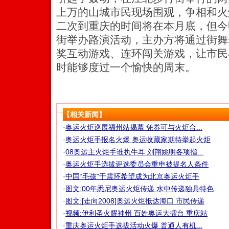
上万的山城市民现场围观，争相和火
二次到重庆的时间将在本月底，但今
街举办路演活动，主办方将通过街舞
奖互动游戏、连环闯关游戏，让市民
时能够度过一个愉快的周末。
【相关新闻】
·
奥运火炬巡展福州站揭幕 凭券可与火炬合...
·
奥运火炬手报名火爆 奥运收藏家期待举起火炬
·
08奥运主火炬手谁执牛耳 刘翔姚明各项指...
·
奥运火炬手选拔评选委员会重申被提名人条件
·
中国“毛孩”于震环希望成为北京奥运火炬手
·
图文:00年悉尼奥运火炬传递 水中传递独具特色
·
图文:[走向2008]奥运火炬抵达海口 市民传递
·
视频:伊利圣火耀神州 百姓奥运大擂台 重庆站
·
重庆奥运火炬手选拔活动火爆 普通人有机...