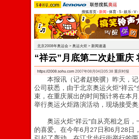
搜狐首页
-
新闻
-
体育
-
S
-
娱乐
-
V
-
北京2008年奥运会
>
奥运火炬
>
新闻速递
“祥云”月底第二次赴重庆
https://2008.sohu.com
2007年08月04日05:38 重庆时报
本报讯（记者赵映骥）昨天，记
公司获悉，由于北京奥运火炬“祥云
束，在重庆展出的时间预计将在本月
举行奥运火炬路演活动，现场接受奥
奥运火炬“祥云”自从亮相之后，
的喜爱。在今年6月27日和6月28日
引起了轰动，在江北步行街举行的两