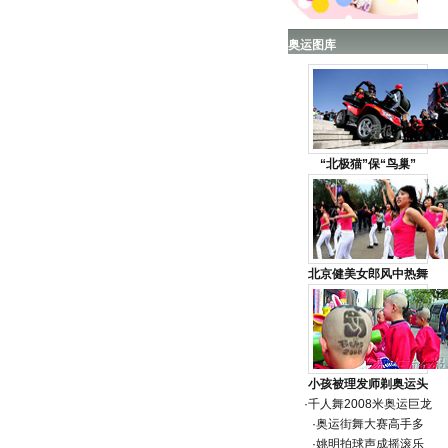
奥运图库
“北极猫”保“鸟巢”
北京健美女郎风中热舞
小孩被理发师剃奥运头
·
千人舞2008米奥运巨龙
·
奥运街舞大赛高手多
·
姚明拍球声成摇滚乐