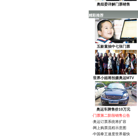
奥组委详解门票销售
精彩推荐
五龄童抽中七张门票
世界小姐将拍摄奥运MTV
奥运车牌售价10万元
·
门票第二阶段销售公告
·
奥运订票系统将扩容
·
网上购票流程示意图
·
中国拳王速度世界最快