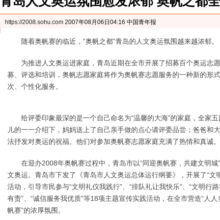
青岛人文奥运氛围愈发浓郁 奥帆之都
https://2008.sohu.com
2007年08月06日04:16 中国青年报
随着奥帆赛的临近，“奥帆之都”青岛的人文奥运氛围越来越浓郁。
为推进人文奥运进家庭，青岛近期在全市开展了招募百个奥运志愿
募、评选和培训，奥帆志愿家庭将作为奥帆赛志愿服务的一种新的形
次、个性化服务。
给评委印象最深的是一个自己命名为“温馨的大海”的家庭，全家五
儿的一一介绍下，妈妈送上了自己亲手做的点心请评委品尝；爸爸和
法抒发对奥运的祝福。他们对参加奥帆赛志愿家庭充满了热情和真诚
在迎办2008年奥帆赛过程中，青岛市以“同迎奥帆赛，共建文明城
文奥运。青岛市下发了《青岛市人文奥运总体运行纲要》，开展了“文
活动，引导市民参与“文明礼仪我践行”、“排队礼让我快乐”、“文明行路
有责”、“诚信服务我优质”等18项主题宣传实践活动，在全市营造“人人
帆赛”的浓厚氛围。