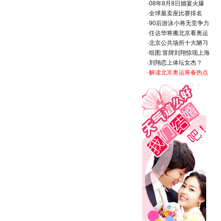
·
08年8月8日婚宴火爆
·
全球最卖座比赛排名
·
90后游泳小将无竞争力
·
任达华将搬北京看奥运
·
北京公共场所十大陋习
·
组图:冒牌刘翔惊现上海
·
刘翔恋上体坛女杰？
·
解读北京奥运筹备热点