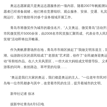
奥运志愿家庭只是奥运志愿服务的一项内容。随着2007年帆船测试赛
愿者已经准备就绪，他们将在竞赛组织、观众服务、安保、交通、礼
闻运行、医疗救助等20多个业务领域开展工作。
青岛市将微笑作为城市的最佳名片。“人文奥运、微笑青岛”活动开
市民微笑照片5000余张，由2008名市民笑脸汇聚而成、代表全市人民
笑墙”活动即将拉开帷幕。
作为奥帆赛赛场所在地，青岛市市南区掀起了“我做文明东道主，我
潮。仙游路社区的居民组成了“老朋友”艺术团，创作了“全民健身迎奥运
动”等剪纸作品。在八大关风景区，一些大叔大妈组成文明督导队、义
游客的问询，捡拾路边、草坪里的垃圾……
“奥运是我们大家的奥运，我们都是奥运的主人。”一位老年市民对
岛每一位市民都参与其中，改变着市民的生活，提升着城市的文明。
新华社记者 徐冰
据新华社青岛8月5日电