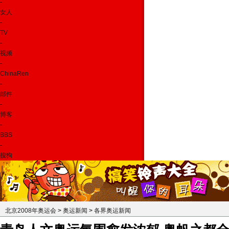
-
女人
-
TV
-
视频
-
ChinaRen
-
邮件
-
博客
-
BBS
-
搜狗
北京2008年奥运会
>
奥运新闻
>
各界奥运新闻