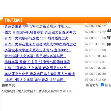
【相关新闻】
我
·
奥运会主新闻中心将引进茶艺展示 体现人...
07-08-04 02:52
全
·
图文:青岛国际帆船赛赛前 奥运颁奖台首次测试
07-08-03 14:22
精
·
青岛市民积极参与选拔 11年后再逐奥运火...
07-08-02 15:50
·
青岛市民将在北京奥运会时完成208次跳海运动
07-07-31 10:07
辩
·
奥运城市大学生志愿者走进青岛 宣传08北...
07-07-30 15:00
·
青岛推进“人文奥运” 委员建议奥运与民...
07-07-30 08:43
·
扬帆奥运 乘坐“公主号”观摩青岛国际帆船赛
07-07-27 17:51
·
打造"书香青岛"人文奥运 青岛图书文化节...
07-06-29 07:36
·
奥林匹克文化节 青岛市民当主角彰显人文奥运
07-06-28 07:50
·
“志愿中国人文奥运”走进青岛 讲述志愿...
07-06-16 18:09
匿名发表：
匿名
*用搜狗拼音输入法发帖子，体验更流畅的中文输入>>