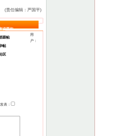
(责任编辑：严国平)
来说两句
用
部跟帖
户：
华帖
论区
发表：