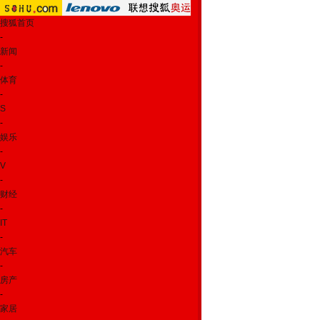
搜狐首页
-
新闻
-
体育
-
S
-
娱乐
-
V
-
财经
-
IT
-
汽车
-
房产
-
家居