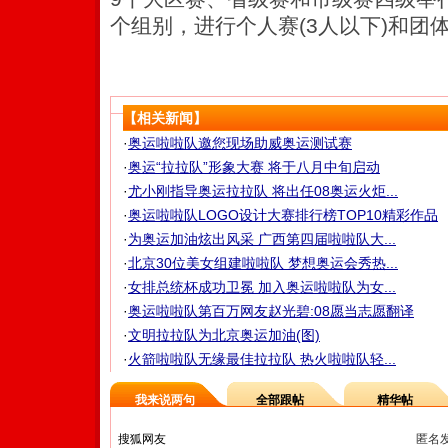
个组别，进行个人赛(3人以下)和团体
【相关新闻】
·
奥运啦啦队邀您现场助威奥运测试赛
·
奥运“拉拉队”形象大赛 将于八月中旬启动
·
尤小刚指导奥运拉拉队 将出任08奥运火炬...
·
奥运啦啦队LOGO设计大赛排行榜TOP10精彩作品
·
为奥运加油炫出风采 广西第四届啦啦队大...
·
北京30位美女组建啦啦队 梦想奥运会秀热...
·
女排总统杯成功卫冕 加入奥运啦啦队为女...
·
奥运啦啦队第百万网友赵光碧:08愿当志愿翻译
·
文明拉拉队为北京奥运加油(图)
·
火箭啦啦队无缘最佳拉拉队 热火啦啦队轻...
我来说两句
全部跟帖
精华帖
匿名