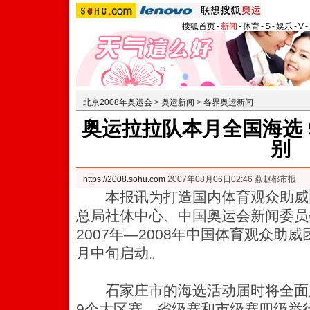
搜狐首页
-
新闻
-
体育
-
S
-
娱乐
-
V
-
北京2008年奥运会
>
奥运新闻
>
各界奥运新闻
奥运拉拉队本月全国海选 
别
https://2008.sohu.com
2007年08月06日02:46 燕赵都市报
本报讯为打造国内体育观众助威
总局社体中心、中国奥运会新闻委员
2007年—2008年中国体育观众助威
月中旬启动。
石家庄市的海选活动届时将全面
9个大区赛、省级赛和市级赛四级举