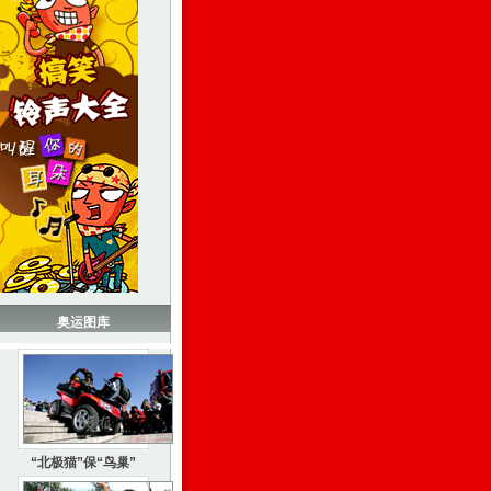
奥运图库
“北极猫”保“鸟巢”