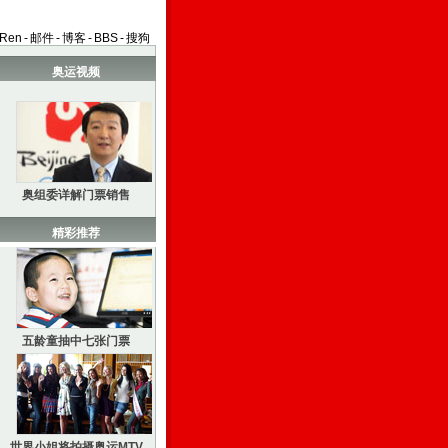
aRen
-
邮件
-
博客
-
BBS
-
搜狗
奥运视频
奥组委详解门票销售
精彩推荐
五龄童抽中七张门票
世界小姐将拍摄奥运MTV