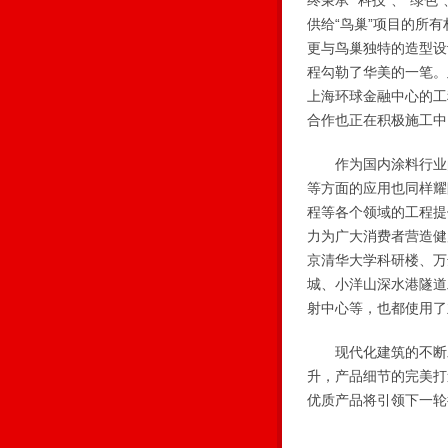
终秉承 “科技”、“绿
供给“鸟巢”项目的所
更与鸟巢独特的造型设
程勾勒了华美的一笔。
上海环球金融中心的工
合作也正在积极施工中
作为国内涂料行业的
等方面的应用也同样耀
程等各个领域的工程提
力为广大消费者营造健
京清华大学科研楼、万
城、小洋山深水港隧道
射中心等，也都使用了
现代化建筑的不断发
升，产品细节的完美打
优质产品将引领下一轮