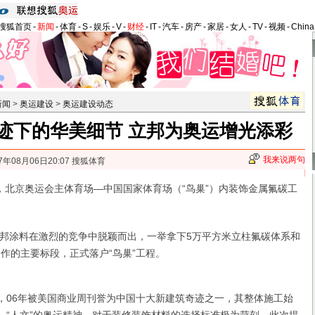
搜狐首页
-
新闻
-
体育
-
S
-
娱乐
-
V
-
财经
-
IT
-
汽车
-
房产
-
家居
-
女人
-
TV
-
视频
-
Chin
新闻
>
奥运建设
>
奥运建设动态
迹下的华美细节 立邦为奥运增光添彩
我来说两句
7年08月06日20:07 搜狐体育
，北京奥运会主体育场—中国国家体育场（“鸟巢”）内装饰金属氟碳工
涂料在激烈的竞争中脱颖而出，一举拿下5万平方米立柱氟碳体系和
合作的主要标段，正式落户“鸟巢”工程。
06年被美国商业周刊誉为中国十大新建筑奇迹之一，其整体施工始