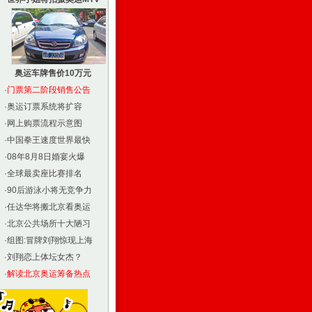
奥运车牌售价10万元
·
门票第二阶段销售公告
·
奥运订票系统将扩容
·
网上购票流程示意图
·
中国拳王速度世界最快
·
08年8月8日婚宴火爆
·
全球最卖座比赛排名
·
90后游泳小将无竞争力
·
任达华将搬北京看奥运
·
北京公共场所十大陋习
·
组图:冒牌刘翔惊现上海
·
刘翔恋上体坛女杰？
·
解读北京奥运筹备热点