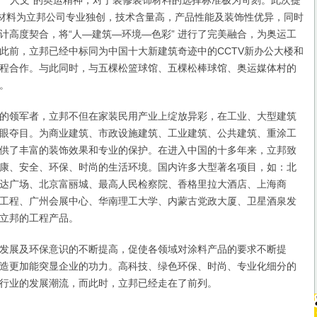
色”、“人文”的奥运精神，对于装修装饰材料的选择标准极为苛刻。此次提
有材料为立邦公司专业独创，技术含量高，产品性能及装饰性优异，同时
计高度契合，将“人—建筑—环境—色彩” 进行了完美融合，为奥运工
此前，立邦已经中标同为中国十大新建筑奇迹中的CCTV新办公大楼和
程合作。与此同时，与五棵松篮球馆、五棵松棒球馆、奥运媒体村的
。
领军者，立邦不但在家装民用产业上绽放异彩，在工业、大型建筑
眼夺目。为商业建筑、市政设施建筑、工业建筑、公共建筑、重涂工
供了丰富的装饰效果和专业的保护。在进入中国的十多年来，立邦致
康、安全、环保、时尚的生活环境。国内许多大型著名项目，如：北
达广场、北京富丽城、最高人民检察院、香格里拉大酒店、上海商
工程、广州会展中心、华南理工大学、内蒙古党政大厦、卫星酒泉发
立邦的工程产品。
展及环保意识的不断提高，促使各领域对涂料产品的要求不断提
造更加能突显企业的功力。高科技、绿色环保、时尚、专业化细分的
行业的发展潮流，而此时，立邦已经走在了前列。