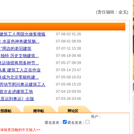
(责任编辑：金戈)
8 建筑工人周国允做客搜狐
07-08-02 01:26
 水蓝色神奇建筑魅...
07-08-01 08:59
巢”周边的老旧建筑
07-07-11 15:38
特 历史文物建筑...
07-06-18 08:48
运场馆将用多种节...
07-05-27 08:39
鸟巢 建筑工人正在作业
07-05-14 23:47
成为北京零能耗建...
07-05-09 16:03
"劳动节慰问奥运建筑工人
07-05-08 15:20
动首次走进建筑工地
07-04-10 09:50
从亚运到奥运》出版
07-03-26 03:46
全部跟帖
精华帖
辩论区
用户：
匿名发表：
匿名发表：
体验更流畅的中文输入>>