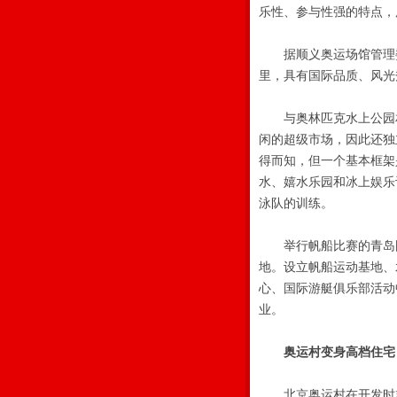
乐性、参与性强的特点，
据顺义奥运场馆管理委
里，具有国际品质、风光
与奥林匹克水上公园相似
闲的超级市场，因此还独
得而知，但一个基本框架
水、嬉水乐园和冰上娱乐
泳队的训练。
举行帆船比赛的青岛国
地。设立帆船运动基地、
心、国际游艇俱乐部活动
业。
奥运村变身高档住宅
北京奥运村在开发时就