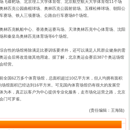
场飞碟靶场、北京理工大学体育馆、北京航空航天大学体育馆11个场
奥林匹克公园曲棍球场、奥林匹克公园射箭场、五棵松棒球场、朝阳公
车赛场、铁人三项赛场、公路自行车赛场8个场馆。
林匹克帆船中心、香港奥运赛马场、天津奥林匹克中心体育场、沈阳
场和秦皇岛奥林匹克体育场等6个场馆。
合性的场馆将除满足比赛训练要求外，还可以满足人民群众健身的需
奥运会后将改造做其他用途。据了解，北京奥运会赛后387个奥运场馆
会经营。
国62万多个体育场馆，总面积超过10亿平方米，但人均拥有面积
均场馆面积已经达到16平方米。可见国内体育场馆仍有很大的发展空
体为本，真正以客户为中心提供专业化服务，走市场化运营之路，北京
会门可罗雀。
(责任编辑：王海陆)