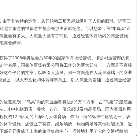
，由于其独特的造型，从开始动工那天起就吸引了人们的眼球。近两三
到北京旅游的很多游客都会去那里留影纪念。可以想象，等到“鸟巢”正
流量会有多大。人流量大就有了商机，通过经营体育场内的商业设施、
现商业经营。
了2008年奥运会后30年的国家体育场经营权。该公司运营部的负
访时表示，国家体育场有限公司将工作分为两大部分，一方面是不直接
好这个平台的文章，以吸引人流量。另一方面是在人流量基础上的商业
营思路是，以大型文化和体育赛事为主，以人流量为基础，通过商业经营
营规划，“鸟巢”内的商业面积将达到9万平方米，占“鸟巢”总建筑面
近35%，其中包括酒店、餐饮、超市、俱乐部以及精品卖场。国内赛后利用
程投资12.9亿元的上海8万人体育场。作为上海的标致性建筑之一，该
的体育设施，还设立了宾馆、娱乐场所、购物商场等其他功能场所。近
下部分开发成了上海的旅游集散中心，巧妙地利用了它的交通枢纽功