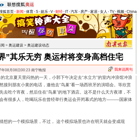
搜狐首页
-
新闻
-
体育
-
S
-
娱乐
-
V
-
财经
-
IT
-
汽车
-
房产
-
家居
-
女人
-
TV
-
视频
-
Chin
新闻
>
奥运建设
>
奥运建设动态
界”其乐无穷 奥运村将变身高档住宅
我来说两句
7年08月08日00:23 南宁晚报
的北京夏天里闷热的一天，小郭下午决定去“水立方”的室内冲浪馆冲浪
然接到朋友小黄的电话，邀他去“鸟巢”看一场西班牙的演唱会。等欣赏
先去吃个宵夜，然后住在“鸟巢”的地下酒店。
这不是什么天方夜谭，不
会有很多人，吃喝玩乐在曾经举行奥运会开闭幕式的地方———国家体
想的一个模拟场景，不过， 这个模拟场景也许在明天就会变成现