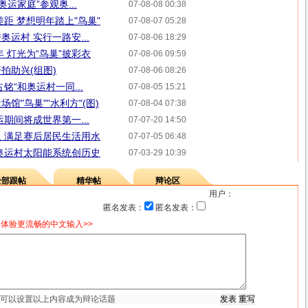
运家庭”参观奥...
07-08-08 00:38
距 梦想明年踏上"鸟巢"
07-08-07 05:28
运村 实行一路安...
07-08-06 18:29
 灯光为“鸟巢”披彩衣
07-08-06 09:59
拍助兴(组图)
07-08-06 08:26
铭“和奥运村一同...
07-08-05 15:21
馆"鸟巢""水利方"(图)
07-08-04 07:38
期间将成世界第一...
07-07-20 14:50
 满足赛后居民生活用水
07-07-05 06:48
奥运村太阳能系统创历史
07-03-29 10:39
全部跟帖
精华帖
辩论区
用户：
匿名发表：
匿名发表：
体验更流畅的中文输入>>