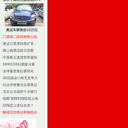
奥运车牌售价10万元
·
门票第二阶段销售公告
·
奥运订票系统将扩容
·
网上购票流程示意图
·
中国拳王速度世界最快
·
08年8月8日婚宴火爆
·
全球最卖座比赛排名
·
90后游泳小将无竞争力
·
任达华将搬北京看奥运
·
北京公共场所十大陋习
·
组图:冒牌刘翔惊现上海
·
刘翔恋上体坛女杰？
·
解读北京奥运筹备热点