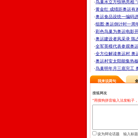
·
鸟巢水立方惊艳亮相 “奥
·
黄金红:成绩距奥运有差
·
奥运食品设统一编码进奥
·
组图:奥运倒计时一周年
·
彩色鸟巢为奥运电影开
·
奥运建设者风采录 陈占
·
全军英模代表参观奥运场
·
全方位解读奥运村 奥运
·
奥运村安太阳能集热板
·
鸟巢明年月三底完工 
我来说两句
*用搜狗拼音输入法发帖子，
设为辩论话题