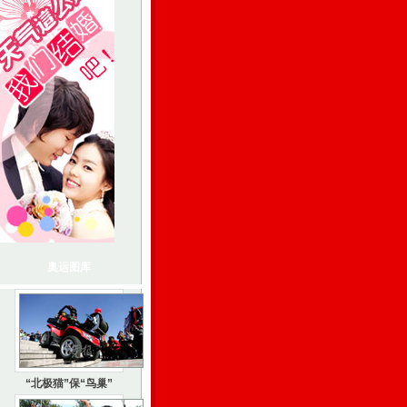
奥运图库
“北极猫”保“鸟巢”