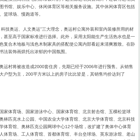
图书馆、娱乐中心、休闲体育区等相关服务设施。其中休闲体育区包括
、篮球场、慢跑道等。
科技奥运、人文奥运”三大理念，奥运村公寓外装和室内装修所用的材
，甚至高于国家标准进行选择。此外，采用太阳能生产生活热水也是一
色复合木地板与浅色木制家具的搭配使公寓内部看起来清爽雅致。在卧
书法装饰画烘托出浓郁的中国氛围。
村将被改造成2000套住房，先期已经于2006年进行预售。从销售
大户型为主，200平方米以上的房子比比皆是，其销售均价达到了
家体育场、国家游泳中心、国家体育馆、北京射击馆、五棵松篮球
奥林匹克水上公园、中国农业大学体育馆、北京大学体育馆、北京科技
学体育馆、奥林匹克公园网球中心12个场馆，改扩建了奥体中心体育
人体育场、工人体育馆、首都体育馆、丰台垒球场、英东游泳馆、老山