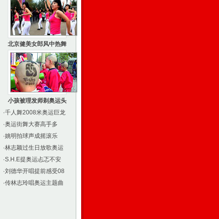
北京健美女郎风中热舞
小孩被理发师剃奥运头
·
千人舞2008米奥运巨龙
·
奥运街舞大赛高手多
·
姚明拍球声成摇滚乐
·
林志颖过生日放歌奥运
·
S.H.E提奥运忐忑不安
·
刘德华开唱提前感受08
·
传林志玲唱奥运主题曲