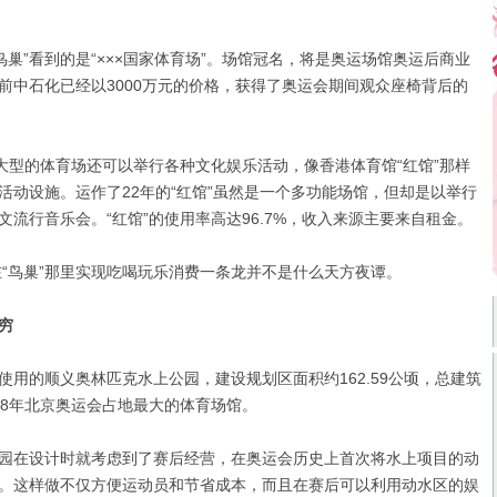
巢”看到的是“×××国家体育场”。场馆冠名，将是奥运场馆奥运后商业
前中石化已经以3000万元的价格，获得了奥运会期间观众座椅背后的
型的体育场还可以举行各种文化娱乐活动，像香港体育馆“红馆”那样
活动设施。运作了22年的“红馆”虽然是一个多功能场馆，但却是以举行
流行音乐会。“红馆”的使用率高达96.7%，收入来源主要来自租金。
“鸟巢”那里实现吃喝玩乐消费一条龙并不是什么天方夜谭。
穷
的顺义奥林匹克水上公园，建设规划区面积约162.59公顷，总建筑
008年北京奥运会占地最大的体育场馆。
在设计时就考虑到了赛后经营，在奥运会历史上首次将水上项目的动
。这样做不仅方便运动员和节省成本，而且在赛后可以利用动水区的娱