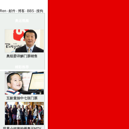
aRen
-
邮件
-
博客
-
BBS
-
搜狗
奥运视频
奥组委详解门票销售
精彩推荐
五龄童抽中七张门票
世界小姐将拍摄奥运MTV