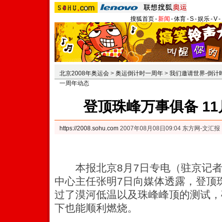
搜狐首页
-
新闻
-
体育
-
S
-
娱乐
-
V
-
北京2008年奥运会
>
奥运倒计时一周年
>
我们邀请世界-倒计
一周年动态
登顶珠峰万事俱备 1
https://2008.sohu.com
2007年08月08日09:04 东方网-文汇报
本报北京8月7日专电（驻京记者
中心主任张明7日向媒体透露，登顶
过了漠河低温以及珠峰峰顶的测试，
下也能顺利燃烧。