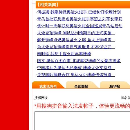
【相关新闻】
·
何振梁:我期待做奥运火炬手 已经制订锻炼计划
·
青岛首批联想提名奥运火炬手事迹之列车长李莉
·
倒计时一周年联想奥运火炬全国巡展青岛站启动
·
火炬登顶珠峰 测试达到预期目的正式实施...
·
解开珠峰点燃奥运圣火之谜 圣火上珠峰需...
·
为火炬登顶珠峰提供气象服务 乔林保证完...
·
南时珍:我想手握火炬再攀珠峰
·
图文:奥运百图百事 北坡攀登珠峰的女豪杰潘多
·
中国移动为奥运无私奉献 珠峰火炬支持成...
·
央视国际搜狐合作 奥运火炬珠峰传递报道...
我来说两句
全部跟帖
精华帖
匿名
*用搜狗拼音输入法发帖子，体验更流畅的