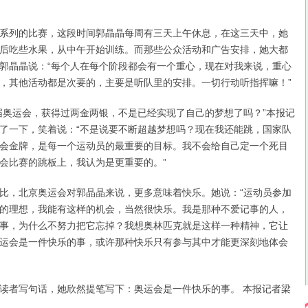
列的比赛，这段时间郭晶晶每周有三天上午休息，在这三天中，她
后吃些水果，从中午开始训练。而那些公众活动和广告安排，她大都
郭晶晶说：“每个人在每个阶段都会有一个重心，现在对我来说，重心
，其他活动都是次要的，主要是听队里的安排。一切行动听指挥嘛！”
奥运会，获得过两金两银，不是已经实现了自己的梦想了吗？”本报记
了一下，笑着说：“不是说要不断超越梦想吗？现在我还能跳，国家队
会金牌，是每一个运动员的最重要的目标。我不会给自己定一个死目
会比赛的跳板上，我认为是更重要的。”
，北京奥运会对郭晶晶来说，更多意味着快乐。她说：“运动员参加
的理想，我能有这样的机会，当然很快乐。我是那种不爱记事的人，
事，为什么不努力把它忘掉？我想奥林匹克就是这样一种精神，它让
运会是一件快乐的事，或许那种快乐只有参与其中才能更深刻地体会
者写句话，她欣然提笔写下：奥运会是一件快乐的事。 本报记者梁