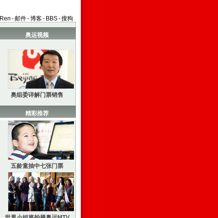
aRen
-
邮件
-
博客
-
BBS
-
搜狗
奥运视频
奥组委详解门票销售
精彩推荐
五龄童抽中七张门票
世界小姐将拍摄奥运MTV