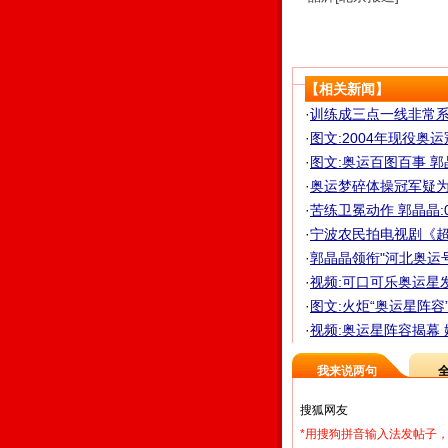
【相关新闻】
·
训练成三点一线非常系
·
图文:2004年现役奥运
·
图文:奥运百图百事 
·
奥运梦碎体操冠军疑为
·
苦练卫冕动作 郭晶晶
·
宁波农民拍电视剧《超越
·
郭晶晶领衔"河北奥运号"
·
视频:可口可乐奥运星
·
图文:火炬“奥运星阵容
·
视频:奥运星阵容揭幕
我来说两句
*用搜狗拼音输入法发帖子，