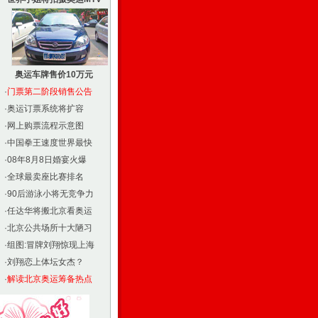
奥运车牌售价10万元
·
门票第二阶段销售公告
·
奥运订票系统将扩容
·
网上购票流程示意图
·
中国拳王速度世界最快
·
08年8月8日婚宴火爆
·
全球最卖座比赛排名
·
90后游泳小将无竞争力
·
任达华将搬北京看奥运
·
北京公共场所十大陋习
·
组图:冒牌刘翔惊现上海
·
刘翔恋上体坛女杰？
·
解读北京奥运筹备热点