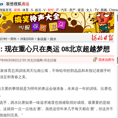
搜狐首页
-
新闻
-
体育
-
S
-
娱乐
-
V
-
财经
-
IT
-
汽车
-
房产
-
家居
-
女人
-
TV
-
视频
-
Chin
倒计时一周年
>
冲刺2008
>
备战篇
>
跳水
：现在重心只在奥运 08北京超越梦想
我来说两句
7年08月08日12:55 河北日报网-河北日报
家体育总局训练局天坛南公寓，不饰铅华的郭晶晶和本报记者握手时
淡定和青春之美。
主要的事情就是为明年的奥运会做准备，未来这一年的训练、比赛也
。
选手，跳水比赛如果一味追求难度也很难取得好成绩。最重要的是稳
。这就得一点一点地去‘磨’。虽然这些年来几乎每天都在‘磨’，但这并不
能做到完美。”