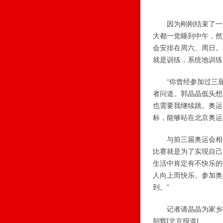
因为刚刚结束了一系
大都一觉睡到中午，然
会安排在周六、周日。
就是训练，系统地训练
“你曾经参加过三届
者问道。郭晶晶低头想
也需要我继续跳。奥运
标，能够站在北京奥运
与前三届奥运会相比
比赛就是为了实现自己
生活中肯定有不快乐的
人向上而快乐。参加奥
到。”
记者请晶晶为家乡读
韶辉[北京报道]