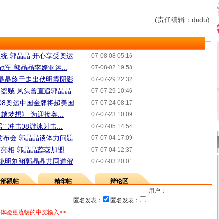
(责任编辑：dudu)
统 郭晶晶:开心享受奥运
07-08-08 05:16
冠军 郭晶晶李婷亚运...
07-08-02 19:58
郭晶晶终于走出伏明霞阴影
07-07-29 22:32
盗贼 风头曾直追郭晶晶
07-07-29 10:46
:08奥运中国金牌将超美国
07-07-24 08:17
梦想》 为迎接奥...
07-07-23 10:09
 冲击08游泳射击...
07-07-05 14:54
发布会 郭晶晶谈体力问题
07-07-04 17:09
”亮相 郭晶晶蕊蕊加盟
07-07-04 12:37
 姚明刘翔郭晶晶共同道贺
07-07-03 20:01
全部跟帖
精华帖
辩论区
用户：
匿名发表：
匿名发表：
体验更流畅的中文输入>>