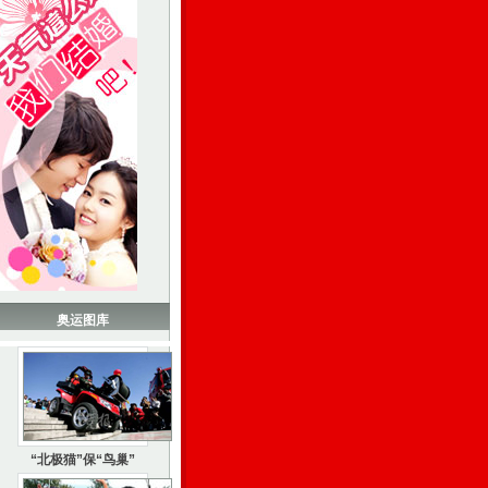
奥运图库
“北极猫”保“鸟巢”