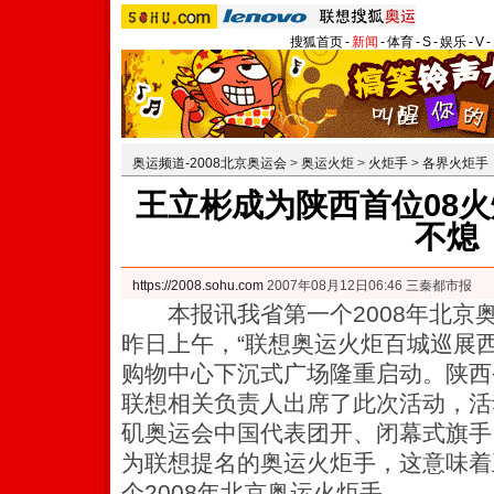
搜狐首页
-
新闻
-
体育
-
S
-
娱乐
-
V
-
奥运频道-2008北京奥运会
>
奥运火炬
>
火炬手
>
各界火炬手
王立彬成为陕西首位08火
不熄
https://2008.sohu.com
2007年08月12日06:46 三秦都市报
本报讯我省第一个2008年北京
昨日上午，“联想奥运火炬百城巡展
购物中心下沉式广场隆重启动。陕西
联想相关负责人出席了此次活动，活动
矶奥运会中国代表团开、闭幕式旗手
为联想提名的奥运火炬手，这意味着
个2008年北京奥运火炬手。