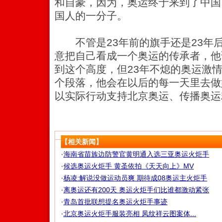
和自豪，因为，奥运终于来到了中国
国人的一分子。
不管是23年前的旗手还是23年
意把自己看成一个奥运的传承者，他
到这个高度，但23年不熄的奥运激
个段落，他会在以后的每一天里去做
以实际行动支持北京奥运、传播奥运
【相关新闻】
·
海南省苗族边防警官黄明通入选三亚奥运火炬手
·
候选奥运火炬手 黄圣依拍《天天向上》MV
·
杨凌:解说没做运动员爽 期待成08奥运主火炬手
·
离奥运还有200天 奥运火炬手们比谁都激动紧张
·
青岛首批联想提名奥运火炬手事迹
·
北京奥运火炬手服装亮相 凤纹祥云图案体...