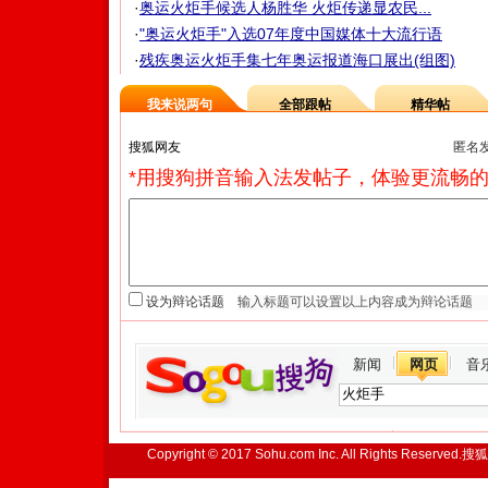
·
奥运火炬手候选人杨胜华 火炬传递显农民...
·
"奥运火炬手"入选07年度中国媒体十大流行语
·
残疾奥运火炬手集七年奥运报道海口展出(组图)
我来说两句
全部跟帖
精华帖
匿名
*用搜狗拼音输入法发帖子，体验更流畅的
设为辩论话题
新闻
网页
音
Copyright © 2017 Sohu.com Inc. All Rights Reserved