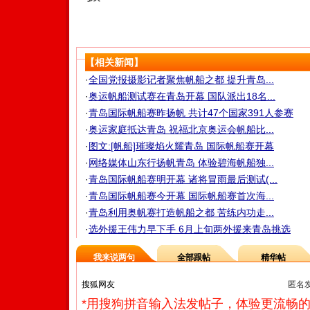
【相关新闻】
·
全国党报摄影记者聚焦帆船之都 提升青岛...
·
奥运帆船测试赛在青岛开幕 国队派出18名...
·
青岛国际帆船赛昨扬帆 共计47个国家391人参赛
·
奥运家庭抵达青岛 祝福北京奥运会帆船比...
·
图文:[帆船]璀璨焰火耀青岛 国际帆船赛开幕
·
网络媒体山东行扬帆青岛 体验碧海帆船独...
·
青岛国际帆船赛明开幕 诸将冒雨最后测试(...
·
青岛国际帆船赛今开幕 国际帆船赛首次海...
·
青岛利用奥帆赛打造帆船之都 苦练内功走...
·
选外援王伟力早下手 6月上旬两外援来青岛挑选
我来说两句
全部跟帖
精华帖
匿名
*用搜狗拼音输入法发帖子，体验更流畅的